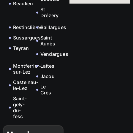
Beaulieu
St
Drézery
Restinclières
Baillargues
Sussargues
Saint-
Aunès
Teyran
Vendargues
Montferrier-
Lattes
sur-Lez
Jacou
Castelnau-
Le
le-Lez
Crès
Saint-
gely-
du-
fesc