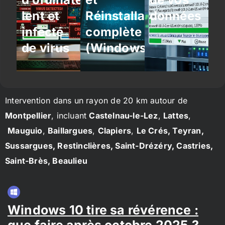
lent et
Réinstallation
données
infecté
complète
de virus
(Windows/Linux)
Intervention dans un rayon de 20 km autour de
Montpellier
, incluant
Castelnau-le-Lez
,
Lattes
,
Mauguio
,
Baillargues
,
Clapiers
,
Le Crés, Teyran,
Sussargues, Restinclières, Saint-Drézéry, Castries,
Saint-Brès, Beaulieu
Windows 10 tire sa révérence :
que faire après octobre 2025 ?