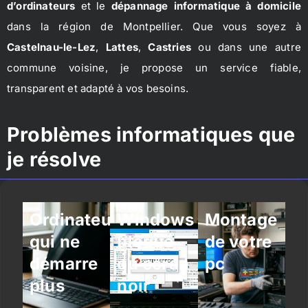
d’ordinateurs
et le
dépannage informatique à domicile
dans la région de Montpellier. Que vous soyez à
Castelnau-le-Lez
,
Lattes
,
Castries
ou dans une autre
commune voisine, je propose un service fiable,
transparent et adapté à vos besoins.
Problèmes informatiques que
je résolve
Ordinateur
Windows
Montage
qui ne
bloqué
de votre
démarre
ou écran
pc
plus
noir