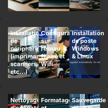
Installation
Configuration
Installation
de
sur
de poste
périphériques
réseau
Windows
(imprimantes,
filaire et
& Linux
scanners
Wifi
etc…)
Nettoyage
Formatage
Sauvegarde
d’ordinateur
et
de vos