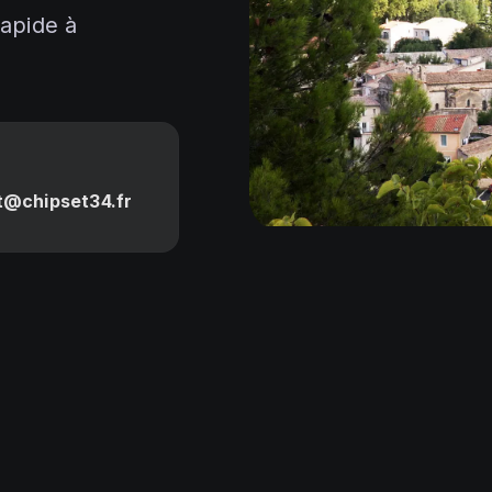
rapide à
t@chipset34.fr