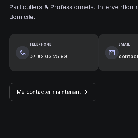
Particuliers & Professionnels. Intervention 
domicile.
TÉLÉPHONE
EMAIL
call
mail
07 82 03 25 98
contac
arrow_forward
Me contacter maintenant