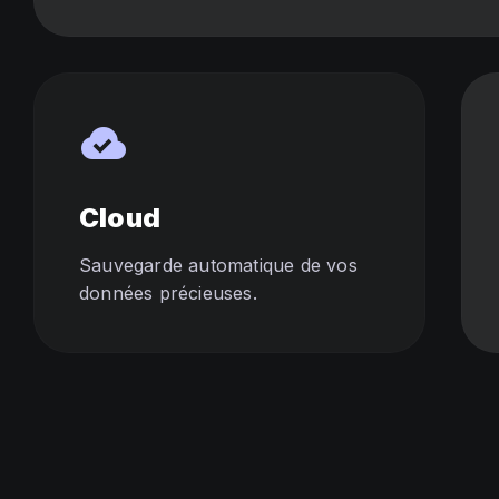
cloud_done
Cloud
Sauvegarde automatique de vos
données précieuses.