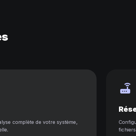
es
router
Rés
alyse complète de votre système,
Configu
lle.
fichier