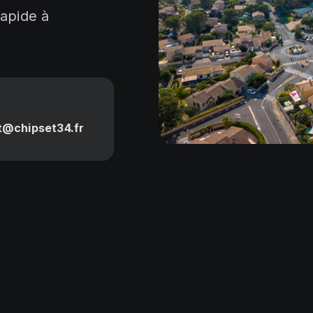
rapide à
t@chipset34.fr