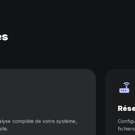
es
router
Rés
alyse complète de votre système,
Configu
lle.
fichier