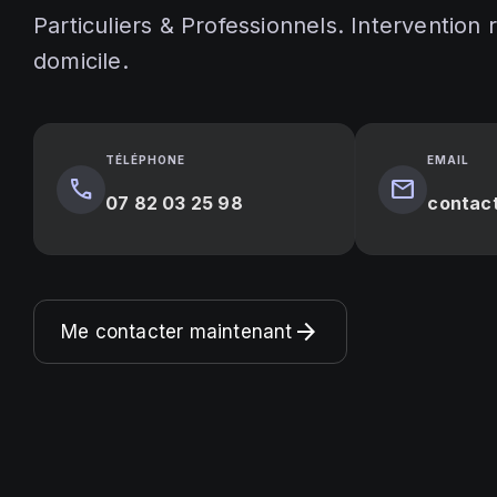
Particuliers & Professionnels. Intervention 
domicile.
TÉLÉPHONE
EMAIL
call
mail
07 82 03 25 98
contac
arrow_forward
Me contacter maintenant