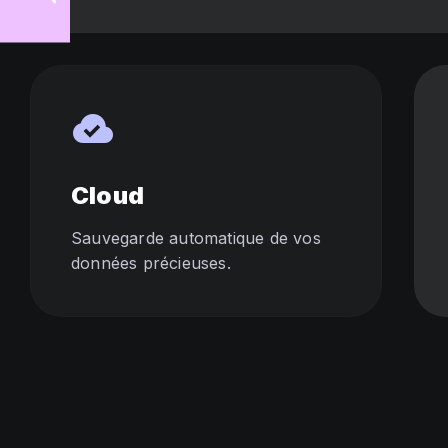
cloud_done
Cloud
Sauvegarde automatique de vos
données précieuses.