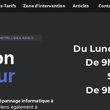
s-Tarifs
Zone d’intervention
Articles
Cont
ONTPELLIER & AGGLO
Du Lund
on
De 9
ur
De 9
épannage informatique à
rviens également à