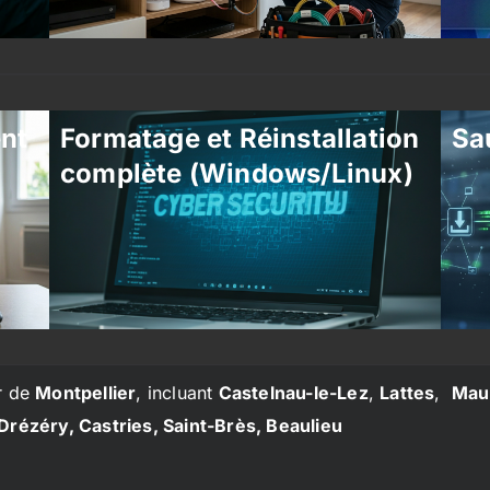
ent
Formatage et Réinstallation
Sa
complète (Windows/Linux)
r de
Montpellier
, incluant
Castelnau-le-Lez
,
Lattes
,
Mau
Drézéry, Castries, Saint-Brès, Beaulieu