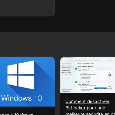
Comment désactiver
BitLocker pour une
meilleure sécurité en c
ndows 10 tire sa