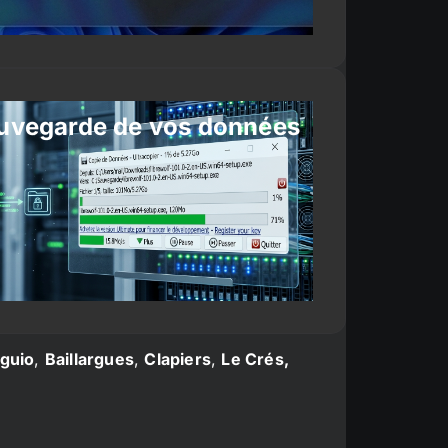
uvegarde de vos données
guio
,
Baillargues
,
Clapiers
,
Le Crés,