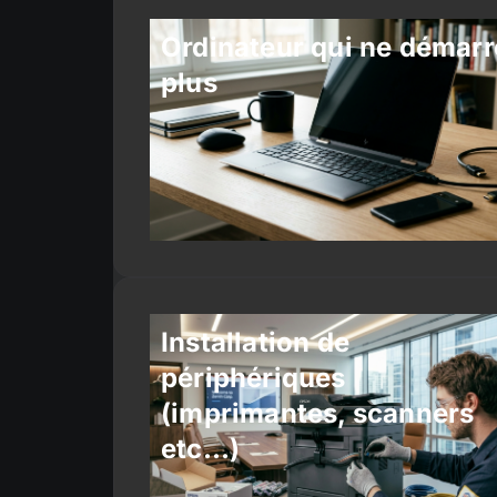
Ordinateur qui ne démarr
plus
Installation de
périphériques
(imprimantes, scanners
etc…)