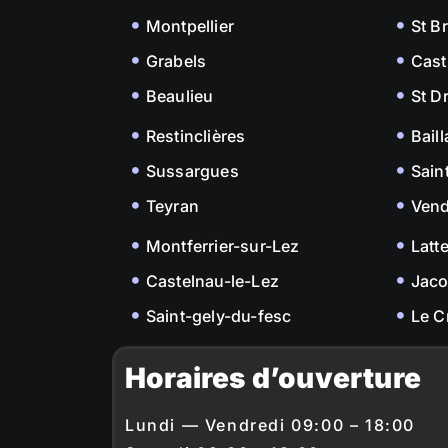
Montpellier
St B
Grabels
Cast
Beaulieu
St D
Restinclières
Bail
Sussargues
Sain
Teyran
Ven
Montferrier-sur-Lez
Latt
Castelnau-le-Lez
Jac
Saint-gely-du-fesc
Le C
Horaires d’ouverture
Lundi — Vendredi 09:00 – 18:00