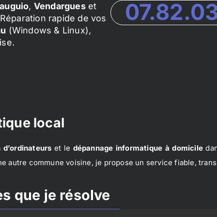
07.82.0
auguio
,
Vendargues
et
Réparation rapide de vos
au
(Windows & Linux),
ise.
ique local
 d’ordinateurs
et le
dépannage informatique à domicile
dan
e autre commune voisine, je propose un service fiable, trans
s que je résolve