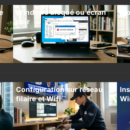
e
Windows bloqué ou écran
Mo
noir
Configuration sur réseau
Ins
filaire et Wifi
Wi