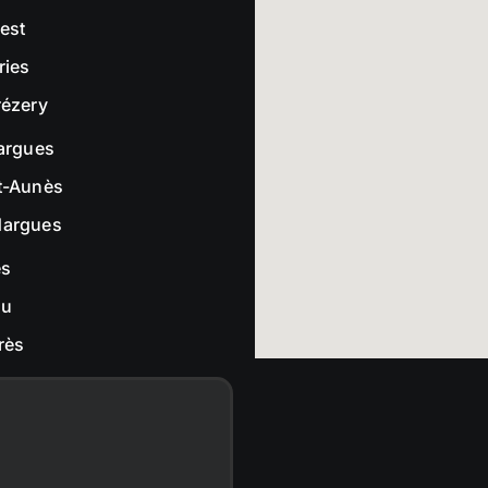
rest
ries
rézery
largues
t-Aunès
dargues
es
ou
rès