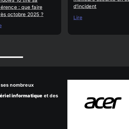
d’incident
érence : que faire
rès octobre 2025 ?
Lire
e
ec ses nombreux
ériel informatique
et des