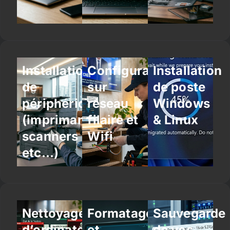
Installation
Configuration
Installation
de
sur
de poste
périphériques
réseau
Windows
(imprimantes,
filaire et
& Linux
scanners
Wifi
etc…)
Nettoyage
Formatage
Sauvegarde
d’ordinateur
et
de vos