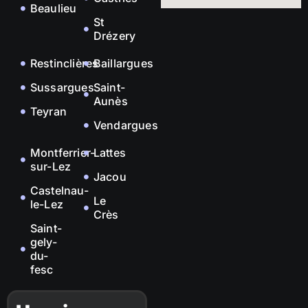
Beaulieu
St
Drézery
Restinclières
Baillargues
Sussargues
Saint-
Aunès
Teyran
Vendargues
Montferrier-
Lattes
sur-Lez
Jacou
Castelnau-
Le
le-Lez
Crès
Saint-
gely-
du-
fesc