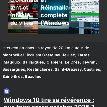
lent et
Réinstallation
données
infecté
complète
de virus
(Windows/Linux)
Intervention dans un rayon de 20 km autour de
Montpellier
, incluant
Castelnau-le-Lez
,
Lattes
,
Mauguio
,
Baillargues
,
Clapiers
,
Le Crés, Teyran,
Sussargues, Restinclières, Saint-Drézéry, Castries,
Saint-Brès, Beaulieu
Windows 10 tire sa révérence :
que faire après octobre 2025 ?