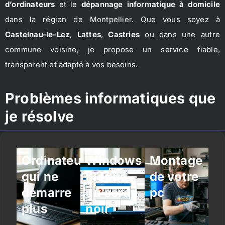
d’ordinateurs
et le
dépannage informatique à domicile
dans la région de Montpellier. Que vous soyez à
Castelnau-le-Lez
,
Lattes
,
Castries
ou dans une autre
commune voisine, je propose un service fiable,
transparent et adapté à vos besoins.
Problèmes informatiques que
je résolve
Ordinateur
Windows
Montage
qui ne
bloqué
de votre
démarre
ou écran
pc
plus
noir