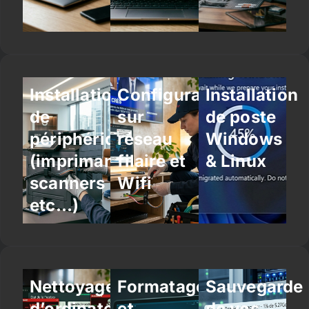
Installation
Configuration
Installation
de
sur
de poste
périphériques
réseau
Windows
(imprimantes,
filaire et
& Linux
scanners
Wifi
etc…)
Nettoyage
Formatage
Sauvegarde
d’ordinateur
et
de vos