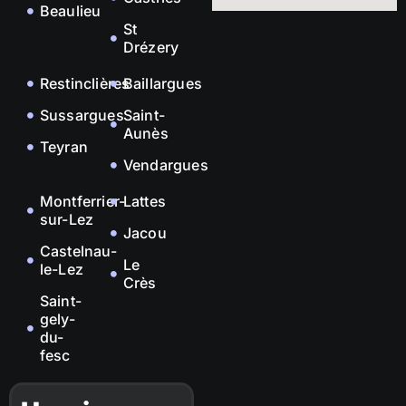
Beaulieu
St
Drézery
Restinclières
Baillargues
Sussargues
Saint-
Aunès
Teyran
Vendargues
Montferrier-
Lattes
sur-Lez
Jacou
Castelnau-
Le
le-Lez
Crès
Saint-
gely-
du-
fesc