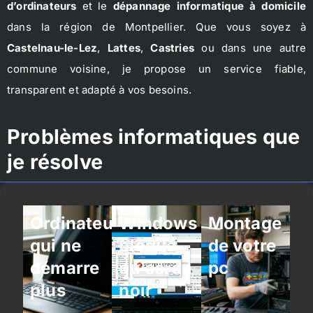
d’ordinateurs
et le
dépannage informatique à domicile
dans la région de Montpellier. Que vous soyez à
Castelnau-le-Lez
,
Lattes
,
Castries
ou dans une autre
commune voisine, je propose un service fiable,
transparent et adapté à vos besoins.
Problèmes informatiques que
je résolve
Ordinateur
Windows
Montage
qui ne
bloqué
de votre
démarre
ou écran
pc
plus
noir