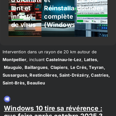
lent et
Réinstallation
données
infecté
complète
de virus
(Windows/Linux)
Intervention dans un rayon de 20 km autour de
Montpellier
, incluant
Castelnau-le-Lez
,
Lattes
,
Mauguio
,
Baillargues
,
Clapiers
,
Le Crés, Teyran,
Sussargues, Restinclières, Saint-Drézéry, Castries,
Saint-Brès, Beaulieu
Windows 10 tire sa révérence :
que faire après octobre 2025 ?