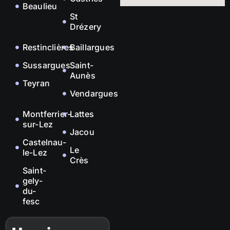
Beaulieu
St
Drézery
Restinclières
Baillargues
Sussargues
Saint-
Aunès
Teyran
Vendargues
Montferrier-
Lattes
sur-Lez
Jacou
Castelnau-
Le
le-Lez
Crès
Saint-
gely-
du-
fesc