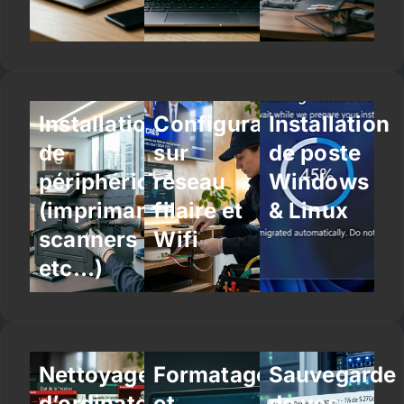
Installation
Configuration
Installation
de
sur
de poste
périphériques
réseau
Windows
(imprimantes,
filaire et
& Linux
scanners
Wifi
etc…)
Nettoyage
Formatage
Sauvegarde
d’ordinateur
et
de vos