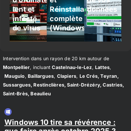
lent et
Réinstallation
données
infecté
complète
de virus
(Windows/Linux)
Intervention dans un rayon de 20 km autour de
Montpellier
, incluant
Castelnau-le-Lez
,
Lattes
,
Mauguio
,
Baillargues
,
Clapiers
,
Le Crés, Teyran,
Sussargues, Restinclières, Saint-Drézéry, Castries,
Saint-Brès, Beaulieu
Windows 10 tire sa révérence :
que faire après octobre 2025 ?