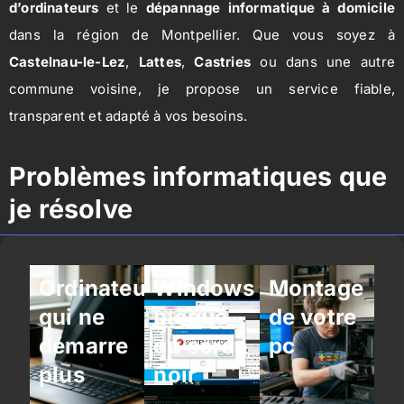
d’ordinateurs
et le
dépannage informatique à domicile
dans la région de Montpellier. Que vous soyez à
Castelnau-le-Lez
,
Lattes
,
Castries
ou dans une autre
commune voisine, je propose un service fiable,
transparent et adapté à vos besoins.
Problèmes informatiques que
je résolve
Ordinateur
Windows
Montage
qui ne
bloqué
de votre
démarre
ou écran
pc
plus
noir