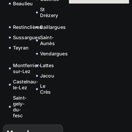
Beaulieu
St
Drézery
Restinclières
Baillargues
Sussargues
Saint-
Aunès
Teyran
Vendargues
Montferrier-
Lattes
sur-Lez
Jacou
Castelnau-
Le
le-Lez
Crès
Saint-
gely-
du-
fesc