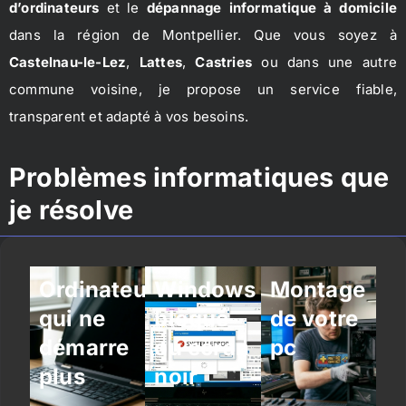
d’ordinateurs
et le
dépannage informatique à domicile
dans la région de Montpellier. Que vous soyez à
Castelnau-le-Lez
,
Lattes
,
Castries
ou dans une autre
commune voisine, je propose un service fiable,
transparent et adapté à vos besoins.
Problèmes informatiques que
je résolve
Ordinateur
Windows
Montage
qui ne
bloqué
de votre
démarre
ou écran
pc
plus
noir