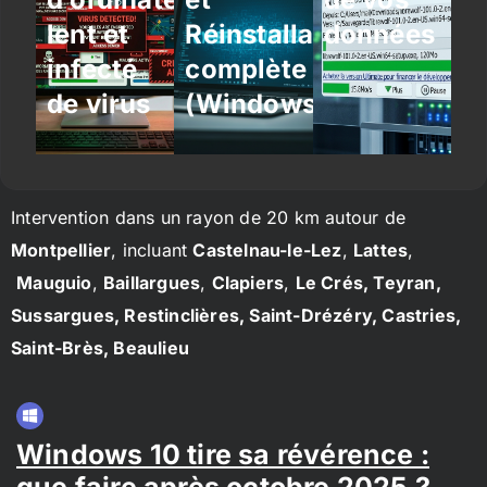
lent et
Réinstallation
données
infecté
complète
de virus
(Windows/Linux)
Intervention dans un rayon de 20 km autour de
Montpellier
, incluant
Castelnau-le-Lez
,
Lattes
,
Mauguio
,
Baillargues
,
Clapiers
,
Le Crés, Teyran,
Sussargues, Restinclières, Saint-Drézéry, Castries,
Saint-Brès, Beaulieu
Windows 10 tire sa révérence :
que faire après octobre 2025 ?