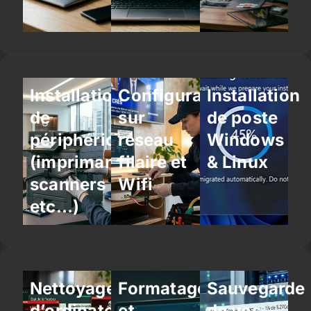
Installation
Configuration
Installation
de
sur
de poste
périphériques
réseau
Windows
(imprimantes,
filaire et
& Linux
scanners
Wifi
etc…)
Nettoyage
Formatage
Sauvegarde
d’ordinateur
et
de vos