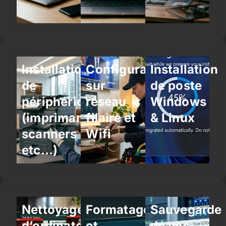
Installation
Configuration
Installation
de
sur
de poste
périphériques
réseau
Windows
(imprimantes,
filaire et
& Linux
scanners
Wifi
etc…)
Nettoyage
Formatage
Sauvegarde
d’ordinateur
et
de vos