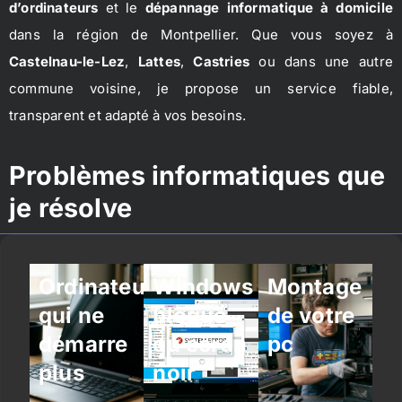
d’ordinateurs
et le
dépannage informatique à domicile
dans la région de Montpellier. Que vous soyez à
Castelnau-le-Lez
,
Lattes
,
Castries
ou dans une autre
commune voisine, je propose un service fiable,
transparent et adapté à vos besoins.
Problèmes informatiques que
je résolve
Ordinateur
Windows
Montage
qui ne
bloqué
de votre
démarre
ou écran
pc
plus
noir