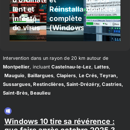
lent et
Réinstallation
données
infecté
complète
de virus
(Windows/Linux)
Intervention dans un rayon de 20 km autour de
Montpellier
, incluant
Castelnau-le-Lez
,
Lattes
,
Mauguio
,
Baillargues
,
Clapiers
,
Le Crés, Teyran,
Sussargues, Restinclières, Saint-Drézéry, Castries,
Saint-Brès, Beaulieu
Windows 10 tire sa révérence :
que faire après octobre 2025 ?