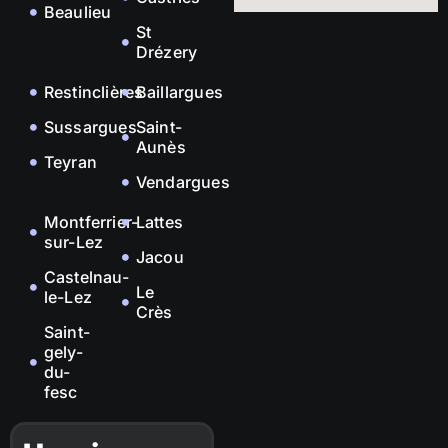
Beaulieu
St
Drézery
Restinclières
Baillargues
Sussargues
Saint-
Aunès
Teyran
Vendargues
Montferrier-
Lattes
sur-Lez
Jacou
Castelnau-
Le
le-Lez
Crès
Saint-
gely-
du-
fesc