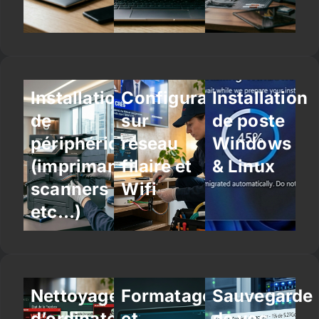
Installation
Configuration
Installation
de
sur
de poste
périphériques
réseau
Windows
(imprimantes,
filaire et
& Linux
scanners
Wifi
etc…)
Nettoyage
Formatage
Sauvegarde
d’ordinateur
et
de vos