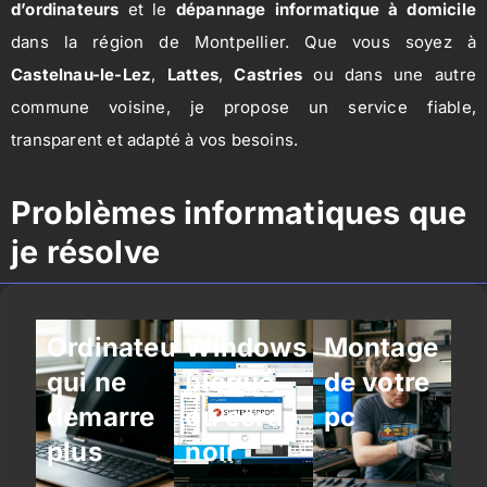
d’ordinateurs
et le
dépannage informatique à domicile
dans la région de Montpellier. Que vous soyez à
Castelnau-le-Lez
,
Lattes
,
Castries
ou dans une autre
commune voisine, je propose un service fiable,
transparent et adapté à vos besoins.
Problèmes informatiques que
je résolve
Ordinateur
Windows
Montage
qui ne
bloqué
de votre
démarre
ou écran
pc
plus
noir