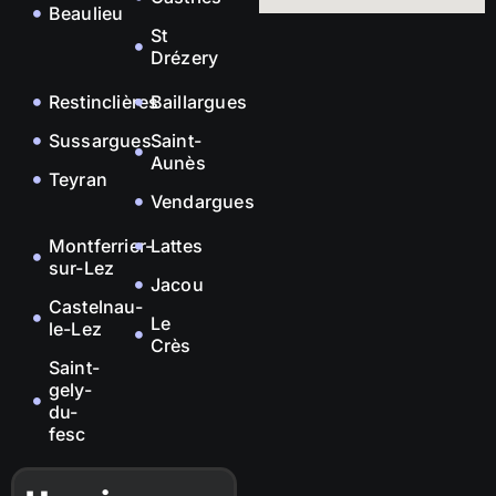
Beaulieu
St
Drézery
Restinclières
Baillargues
Sussargues
Saint-
Aunès
Teyran
Vendargues
Montferrier-
Lattes
sur-Lez
Jacou
Castelnau-
Le
le-Lez
Crès
Saint-
gely-
du-
fesc