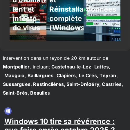
lent et
Réinstallation
données
infecté
complète
de virus
(Windows/Linux)
Intervention dans un rayon de 20 km autour de
Montpellier
, incluant
Castelnau-le-Lez
,
Lattes
,
Mauguio
,
Baillargues
,
Clapiers
,
Le Crés, Teyran,
Sussargues, Restinclières, Saint-Drézéry, Castries,
Saint-Brès, Beaulieu
Windows 10 tire sa révérence :
que faire après octobre 2025 ?