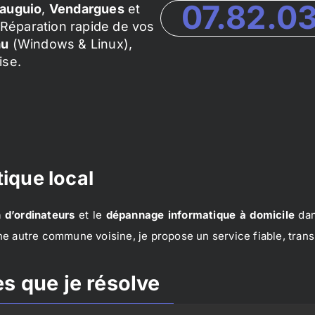
07.82.0
auguio
,
Vendargues
et
Réparation rapide de vos
au
(Windows & Linux),
ise.
ique local
 d’ordinateurs
et le
dépannage informatique à domicile
dan
e autre commune voisine, je propose un service fiable, trans
s que je résolve