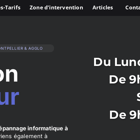
s-Tarifs
Zone d’intervention
Articles
Cont
ONTPELLIER & AGGLO
Du Lund
on
De 9
ur
De 9
épannage informatique à
rviens également à