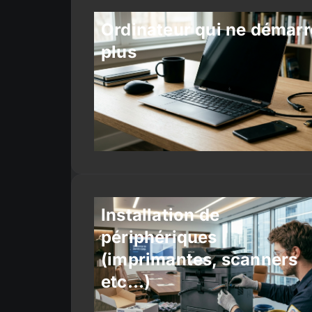
Ordinateur qui ne démarr
plus
Installation de
périphériques
(imprimantes, scanners
etc…)