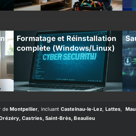
ent
Formatage et Réinstallation
Sa
complète (Windows/Linux)
r de
Montpellier
, incluant
Castelnau-le-Lez
,
Lattes
,
Mau
Drézéry, Castries, Saint-Brès, Beaulieu