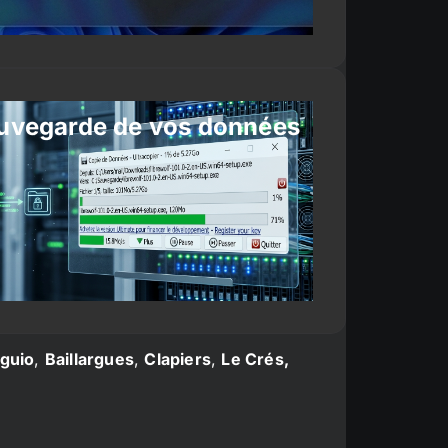
uvegarde de vos données
guio
,
Baillargues
,
Clapiers
,
Le Crés,