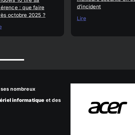
d’incident
érence : que faire
rès octobre 2025 ?
Lire
e
ec ses nombreux
ériel informatique
et des