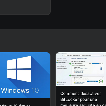
Comment désactiver
BitLocker pour une
meilleure sécurité en c
ndows 10 tire sa