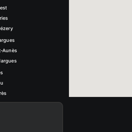
rest
ries
rézery
largues
t-Aunès
dargues
es
ou
rès