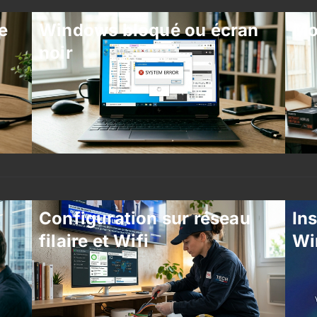
e
Windows bloqué ou écran
Mo
noir
Configuration sur réseau
Ins
filaire et Wifi
Wi