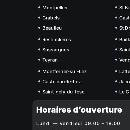
Montpellier
St B
Grabels
Cast
Beaulieu
St D
Restinclières
Bail
Sussargues
Sain
Teyran
Ven
Montferrier-sur-Lez
Latt
Castelnau-le-Lez
Jac
Saint-gely-du-fesc
Le C
Horaires d’ouverture
Lundi — Vendredi 09:00 – 18:00