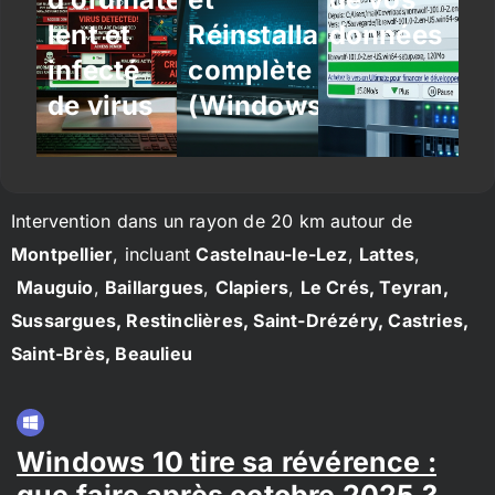
lent et
Réinstallation
données
infecté
complète
de virus
(Windows/Linux)
Intervention dans un rayon de 20 km autour de
Montpellier
, incluant
Castelnau-le-Lez
,
Lattes
,
Mauguio
,
Baillargues
,
Clapiers
,
Le Crés, Teyran,
Sussargues, Restinclières, Saint-Drézéry, Castries,
Saint-Brès, Beaulieu
Windows 10 tire sa révérence :
que faire après octobre 2025 ?