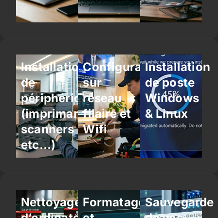
Installation
Configuration
Installation
de
sur
de poste
périphériques
réseau
Windows
(imprimantes,
filaire et
& Linux
scanners
Wifi
etc…)
Nettoyage
Formatage
Sauvegarde
d’ordinateur
et
de vos