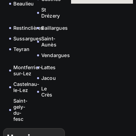
Beaulieu
St
Drézery
Restinclières
Baillargues
Sussargues
Saint-
Aunès
Teyran
Vendargues
Montferrier-
Lattes
sur-Lez
Jacou
Castelnau-
Le
le-Lez
Crès
Saint-
gely-
du-
fesc