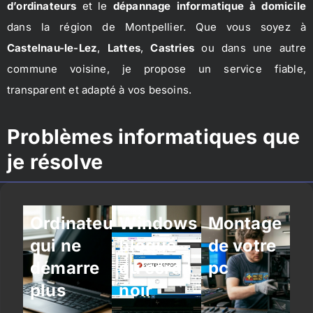
d’ordinateurs
et le
dépannage informatique à domicile
dans la région de Montpellier. Que vous soyez à
Castelnau-le-Lez
,
Lattes
,
Castries
ou dans une autre
commune voisine, je propose un service fiable,
transparent et adapté à vos besoins.
Problèmes informatiques que
je résolve
Ordinateur
Windows
Montage
qui ne
bloqué
de votre
démarre
ou écran
pc
plus
noir