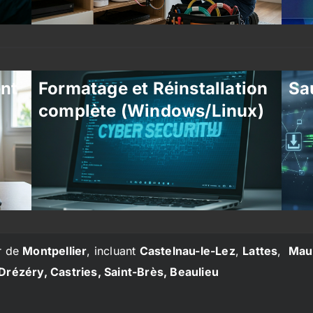
ent
Formatage et Réinstallation
Sa
complète (Windows/Linux)
r de
Montpellier
, incluant
Castelnau-le-Lez
,
Lattes
,
Mau
Drézéry, Castries, Saint-Brès, Beaulieu