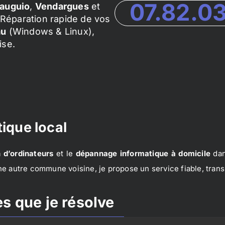
07.82.0
auguio
,
Vendargues
et
Réparation rapide de vos
au
(Windows & Linux),
ise.
ique local
 d’ordinateurs
et le
dépannage informatique à domicile
dan
e autre commune voisine, je propose un service fiable, trans
s que je résolve