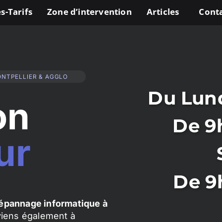
s-Tarifs
Zone d’intervention
Articles
Cont
ONTPELLIER & AGGLO
Du Lund
on
De 9
ur
De 9
épannage informatique à
rviens également à