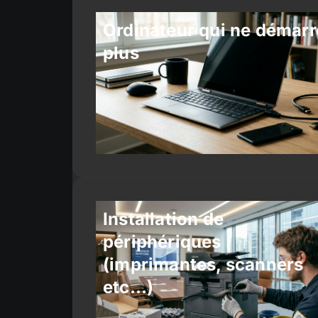
Ordinateur qui ne démarr
plus
Installation de
périphériques
(imprimantes, scanners
etc…)