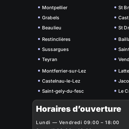
Montpellier
St B
Grabels
Cast
Beaulieu
St D
Restinclières
Bail
Sussargues
Sain
Teyran
Ven
Montferrier-sur-Lez
Latt
Castelnau-le-Lez
Jac
Saint-gely-du-fesc
Le C
Horaires d’ouverture
Lundi — Vendredi 09:00 – 18:00