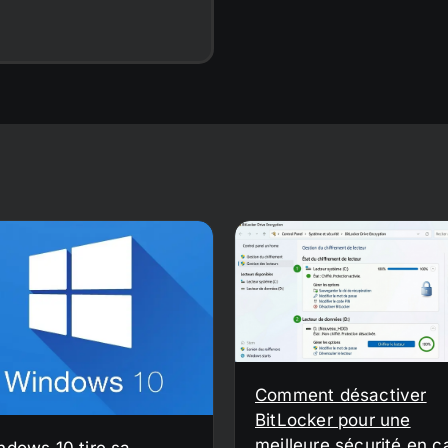
Comment désactiver
BitLocker pour une
meilleure sécurité en c
ndows 10 tire sa