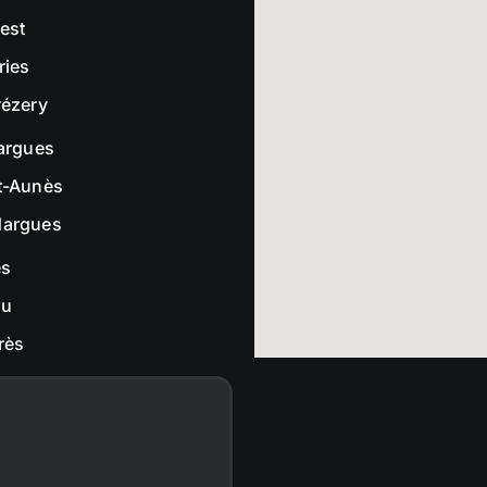
rest
ries
rézery
largues
t-Aunès
dargues
es
ou
rès