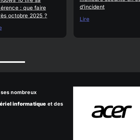
d’incident
érence : que faire
rès octobre 2025 ?
Lire
e
ec ses nombreux
ériel informatique
et des