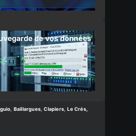
uvegarde de vos données
guio
,
Baillargues
,
Clapiers
,
Le Crés,