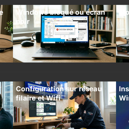
e
Windows bloqué ou écran
Mo
noir
Configuration sur réseau
Ins
filaire et Wifi
Wi