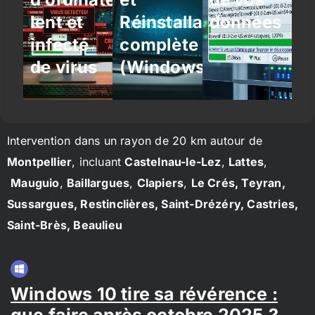
lent et
Réinstallation
données
infecté
complète
de virus
(Windows/Linux)
Intervention dans un rayon de 20 km autour de
Montpellier
, incluant
Castelnau-le-Lez
,
Lattes
,
Mauguio
,
Baillargues
,
Clapiers
,
Le Crés, Teyran,
Sussargues, Restinclières, Saint-Drézéry, Castries,
Saint-Brès, Beaulieu
Windows 10 tire sa révérence :
que faire après octobre 2025 ?