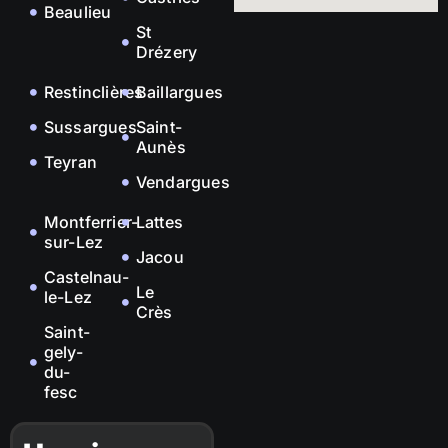
Beaulieu
St
Drézery
Restinclières
Baillargues
Sussargues
Saint-
Aunès
Teyran
Vendargues
Montferrier-
Lattes
sur-Lez
Jacou
Castelnau-
Le
le-Lez
Crès
Saint-
gely-
du-
fesc