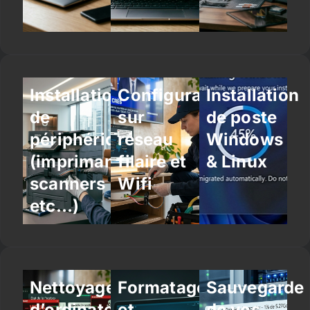
Installation
Configuration
Installation
de
sur
de poste
périphériques
réseau
Windows
(imprimantes,
filaire et
& Linux
scanners
Wifi
etc…)
Nettoyage
Formatage
Sauvegarde
d’ordinateur
et
de vos