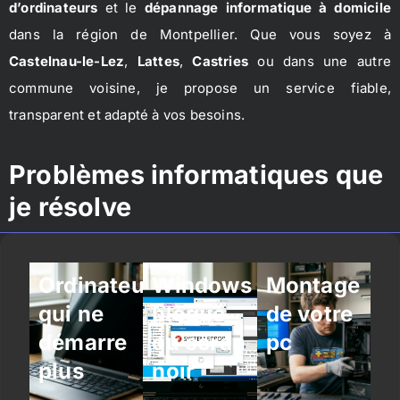
d’ordinateurs
et le
dépannage informatique à domicile
dans la région de Montpellier. Que vous soyez à
Castelnau-le-Lez
,
Lattes
,
Castries
ou dans une autre
commune voisine, je propose un service fiable,
transparent et adapté à vos besoins.
Problèmes informatiques que
je résolve
Ordinateur
Windows
Montage
qui ne
bloqué
de votre
démarre
ou écran
pc
plus
noir