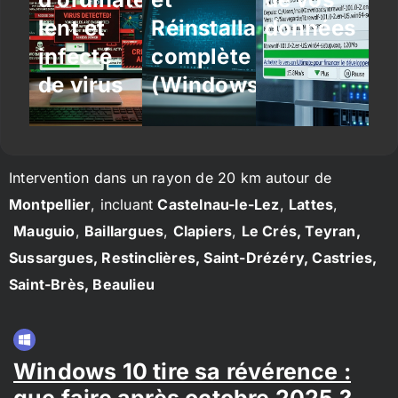
lent et
Réinstallation
données
infecté
complète
de virus
(Windows/Linux)
Intervention dans un rayon de 20 km autour de
Montpellier
, incluant
Castelnau-le-Lez
,
Lattes
,
Mauguio
,
Baillargues
,
Clapiers
,
Le Crés, Teyran,
Sussargues, Restinclières, Saint-Drézéry, Castries,
Saint-Brès, Beaulieu
Windows 10 tire sa révérence :
que faire après octobre 2025 ?