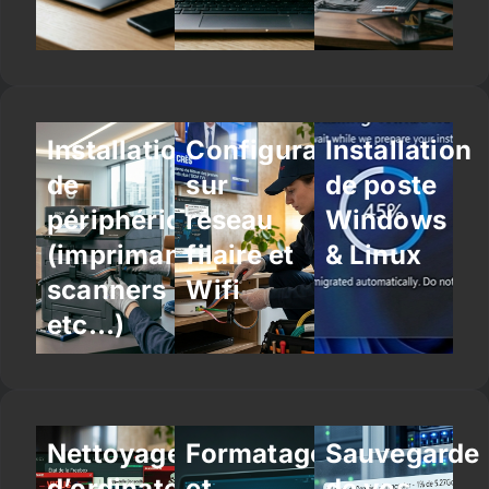
Installation
Configuration
Installation
de
sur
de poste
périphériques
réseau
Windows
(imprimantes,
filaire et
& Linux
scanners
Wifi
etc…)
Nettoyage
Formatage
Sauvegarde
d’ordinateur
et
de vos