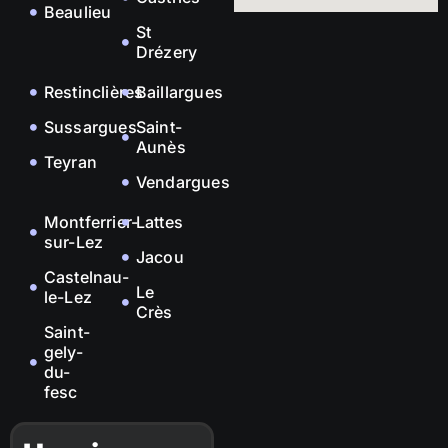
Beaulieu
St
Drézery
Restinclières
Baillargues
Sussargues
Saint-
Aunès
Teyran
Vendargues
Montferrier-
Lattes
sur-Lez
Jacou
Castelnau-
Le
le-Lez
Crès
Saint-
gely-
du-
fesc