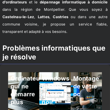
d’ordinateurs
et le
dépannage informatique à domicile
dans la région de Montpellier. Que vous soyez à
Castelnau-le-Lez
,
Lattes
,
Castries
ou dans une autre
commune voisine, je propose un service fiable,
transparent et adapté à vos besoins.
Problèmes informatiques que
je résolve
Ordinateur
Windows
Montage
qui ne
bloqué
de votre
démarre
ou écran
pc
plus
noir