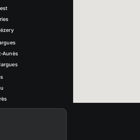
rest
ries
rézery
largues
t-Aunès
dargues
es
ou
rès