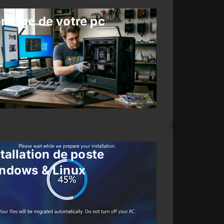
ntage de votre pc
tallation de poste
ndows & Linux