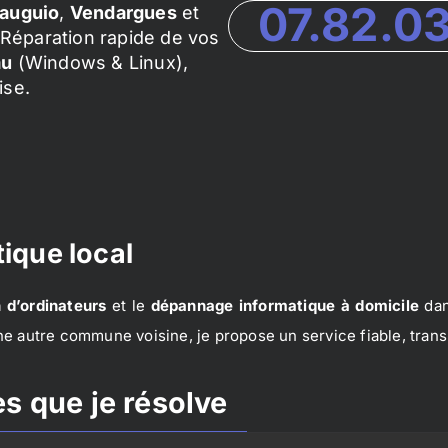
07.82.0
auguio
,
Vendargues
et
Réparation rapide de vos
au
(Windows & Linux),
ise.
ique local
 d’ordinateurs
et le
dépannage informatique à domicile
dan
e autre commune voisine, je propose un service fiable, trans
s que je résolve