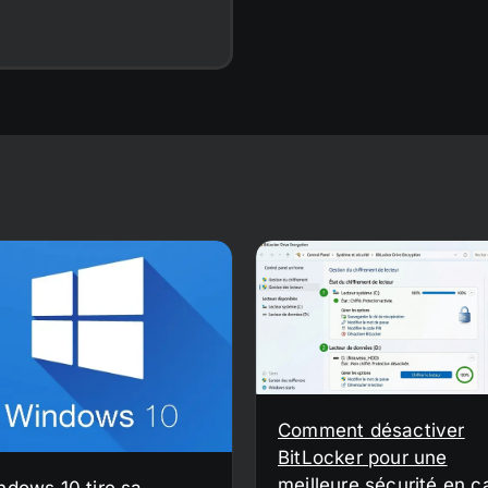
Comment désactiver
BitLocker pour une
meilleure sécurité en c
ndows 10 tire sa