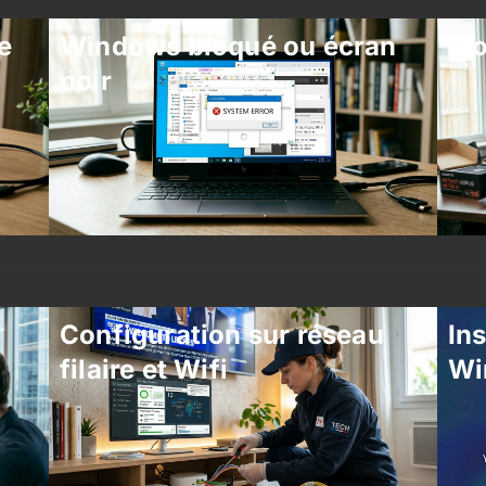
e
Windows bloqué ou écran
Mo
noir
Configuration sur réseau
Ins
filaire et Wifi
Wi