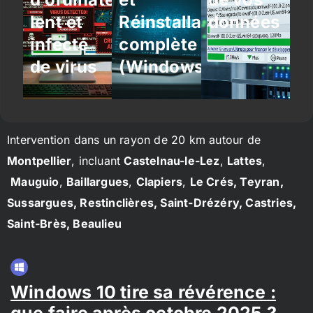
lent et
Réinstallation
données
infecté
complète
de virus
(Windows/Linux)
Intervention dans un rayon de 20 km autour de
Montpellier
, incluant
Castelnau-le-Lez
,
Lattes
,
Mauguio
,
Baillargues
,
Clapiers
,
Le Crés, Teyran,
Sussargues, Restinclières, Saint-Drézéry, Castries,
Saint-Brès, Beaulieu
Windows 10 tire sa révérence :
que faire après octobre 2025 ?