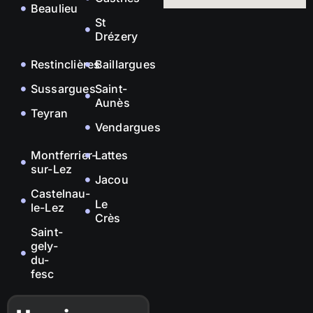
Beaulieu
St
Drézery
Restinclières
Baillargues
Sussargues
Saint-
Aunès
Teyran
Vendargues
Montferrier-
Lattes
sur-Lez
Jacou
Castelnau-
Le
le-Lez
Crès
Saint-
gely-
du-
fesc