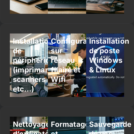
Installation
Configuration
Installation
de
sur
de poste
périphériques
réseau
Windows
(imprimantes,
filaire et
& Linux
scanners
Wifi
etc…)
Nettoyage
Formatage
Sauvegarde
d’ordinateur
et
de vos