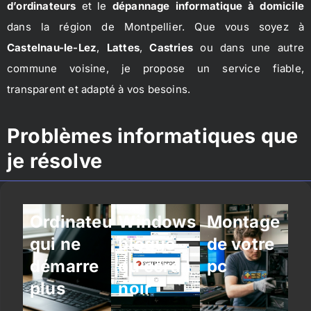
d’ordinateurs
et le
dépannage informatique à domicile
dans la région de Montpellier. Que vous soyez à
Castelnau-le-Lez
,
Lattes
,
Castries
ou dans une autre
commune voisine, je propose un service fiable,
transparent et adapté à vos besoins.
Problèmes informatiques que
je résolve
Ordinateur
Windows
Montage
qui ne
bloqué
de votre
démarre
ou écran
pc
plus
noir