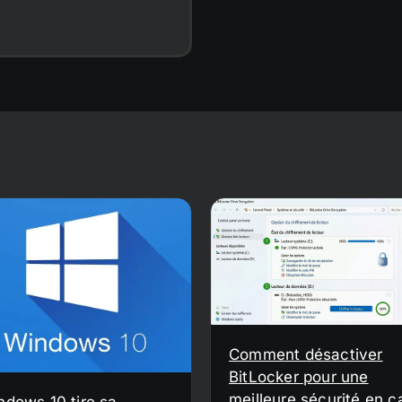
Comment désactiver
BitLocker pour une
meilleure sécurité en c
ndows 10 tire sa