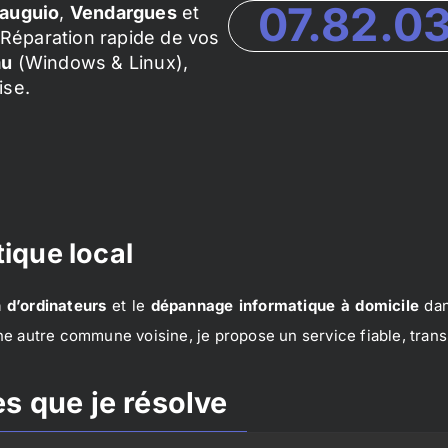
07.82.0
auguio
,
Vendargues
et
Réparation rapide de vos
au
(Windows & Linux),
ise.
ique local
 d’ordinateurs
et le
dépannage informatique à domicile
dan
e autre commune voisine, je propose un service fiable, trans
s que je résolve