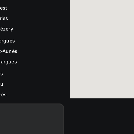
rest
ries
rézery
largues
t-Aunès
dargues
es
ou
rès