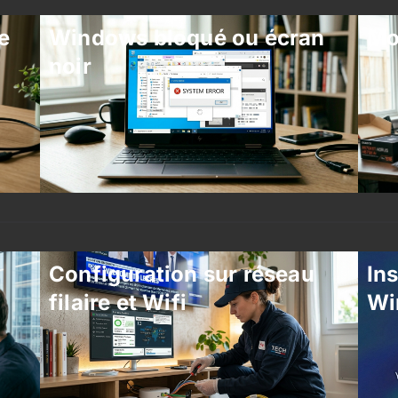
e
Windows bloqué ou écran
Mo
noir
Configuration sur réseau
Ins
filaire et Wifi
Wi