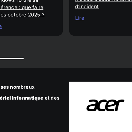
d’incident
érence : que faire
rès octobre 2025 ?
Lire
e
ec ses nombreux
ériel informatique
et des