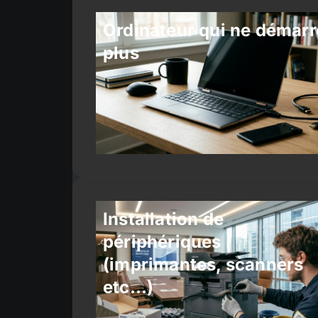
Ordinateur qui ne démarr
plus
Installation de
périphériques
(imprimantes, scanners
etc…)