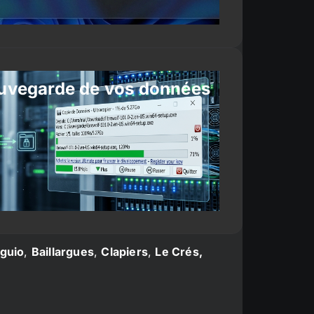
uvegarde de vos données
guio
,
Baillargues
,
Clapiers
,
Le Crés,