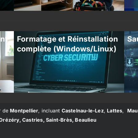
ent
Formatage et Réinstallation
Sa
complète (Windows/Linux)
r de
Montpellier
, incluant
Castelnau-le-Lez
,
Lattes
,
Mau
Drézéry, Castries, Saint-Brès, Beaulieu