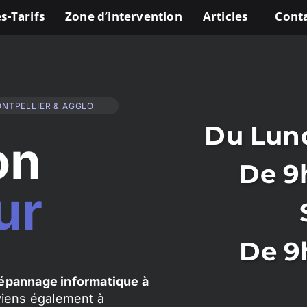
s-Tarifs
Zone d’intervention
Articles
Cont
ONTPELLIER & AGGLO
Du Lund
on
De 9
ur
De 9
épannage informatique à
rviens également à