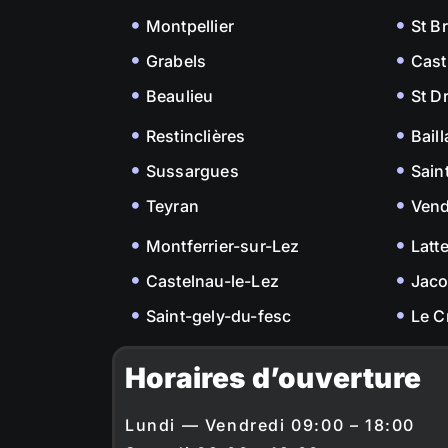
Montpellier
St B
Grabels
Cast
Beaulieu
St D
Restinclières
Bail
Sussargues
Sain
Teyran
Ven
Montferrier-sur-Lez
Latt
Castelnau-le-Lez
Jac
Saint-gely-du-fesc
Le C
Horaires d’ouverture
Lundi — Vendredi 09:00 – 18:00