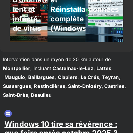
lent et
Réinstallation
données
infecté
complète
de virus
(Windows/Linux)
Intervention dans un rayon de 20 km autour de
Montpellier
, incluant
Castelnau-le-Lez
,
Lattes
,
Mauguio
,
Baillargues
,
Clapiers
,
Le Crés, Teyran,
Sussargues, Restinclières, Saint-Drézéry, Castries,
Saint-Brès, Beaulieu
Windows 10 tire sa révérence :
que faire après octobre 2025 ?