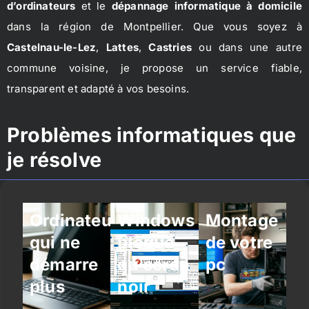
d’ordinateurs
et le
dépannage informatique à domicile
dans la région de Montpellier. Que vous soyez à
Castelnau-le-Lez
,
Lattes
,
Castries
ou dans une autre
commune voisine, je propose un service fiable,
transparent et adapté à vos besoins.
Problèmes informatiques que
je résolve
Ordinateur
Windows
Montage
qui ne
bloqué
de votre
démarre
ou écran
pc
plus
noir