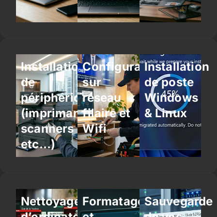
Installation
Configuration
Installation
de
sur
de poste
périphériques
réseau
Windows
(imprimantes,
filaire et
& Linux
scanners
Wifi
etc…)
Nettoyage
Formatage
Sauvegarde
d’ordinateur
et
de vos