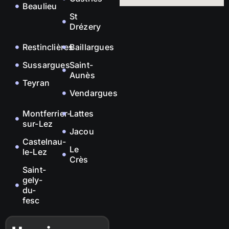
Beaulieu
St
Drézery
Restinclières
Baillargues
Sussargues
Saint-
Aunès
Teyran
Vendargues
Montferrier-
Lattes
sur-Lez
Jacou
Castelnau-
Le
le-Lez
Crès
Saint-
gely-
du-
fesc