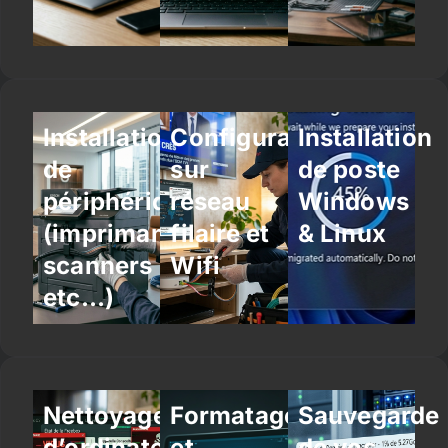
Installation
Configuration
Installation
de
sur
de poste
périphériques
réseau
Windows
(imprimantes,
filaire et
& Linux
scanners
Wifi
etc…)
Nettoyage
Formatage
Sauvegarde
d’ordinateur
et
de vos