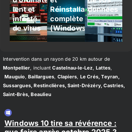
lent et
Réinstallation
données
infecté
complète
de virus
(Windows/Linux)
Intervention dans un rayon de 20 km autour de
Montpellier
, incluant
Castelnau-le-Lez
,
Lattes
,
Mauguio
,
Baillargues
,
Clapiers
,
Le Crés, Teyran,
Sussargues, Restinclières, Saint-Drézéry, Castries,
Saint-Brès, Beaulieu
Windows 10 tire sa révérence :
que faire après octobre 2025 ?