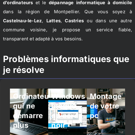
d’ordinateurs
et le
dépannage informatique à domicile
dans la région de Montpellier. Que vous soyez à
Castelnau-le-Lez
,
Lattes
,
Castries
ou dans une autre
commune voisine, je propose un service fiable,
transparent et adapté à vos besoins.
Problèmes informatiques que
je résolve
Ordinateur
Windows
Montage
qui ne
bloqué
de votre
démarre
ou écran
pc
plus
noir