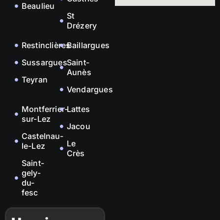
Beaulieu
St
Drézery
Restinclières
Baillargues
Sussargues
Saint-
Aunès
Teyran
Vendargues
Montferrier-
Lattes
sur-Lez
Jacou
Castelnau-
Le
le-Lez
Crès
Saint-
gely-
du-
fesc