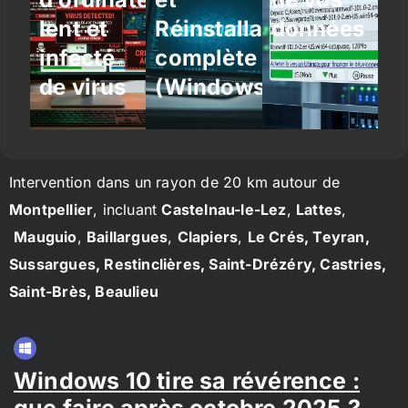
lent et
Réinstallation
données
infecté
complète
de virus
(Windows/Linux)
Intervention dans un rayon de 20 km autour de
Montpellier
, incluant
Castelnau-le-Lez
,
Lattes
,
Mauguio
,
Baillargues
,
Clapiers
,
Le Crés, Teyran,
Sussargues, Restinclières, Saint-Drézéry, Castries,
Saint-Brès, Beaulieu
Windows 10 tire sa révérence :
que faire après octobre 2025 ?