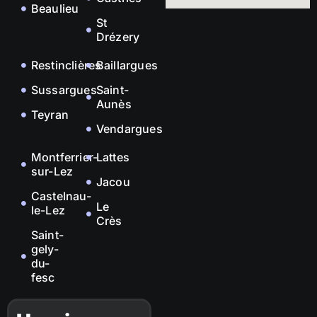
Beaulieu
St
Drézery
Restinclières
Baillargues
Sussargues
Saint-
Aunès
Teyran
Vendargues
Montferrier-
Lattes
sur-Lez
Jacou
Castelnau-
Le
le-Lez
Crès
Saint-
gely-
du-
fesc