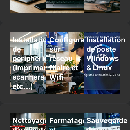
Installation
Configuration
Installation
de
sur
de poste
périphériques
réseau
Windows
(imprimantes,
filaire et
& Linux
scanners
Wifi
etc…)
Nettoyage
Formatage
Sauvegarde
d’ordinateur
et
de vos