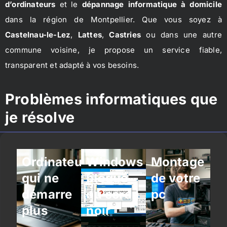
d’ordinateurs
et le
dépannage informatique à domicile
dans la région de Montpellier. Que vous soyez à
Castelnau-le-Lez
,
Lattes
,
Castries
ou dans une autre
commune voisine, je propose un service fiable,
transparent et adapté à vos besoins.
Problèmes informatiques que
je résolve
Ordinateur
Windows
Montage
qui ne
bloqué
de votre
démarre
ou écran
pc
plus
noir