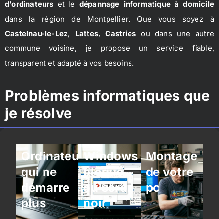
d’ordinateurs
et le
dépannage informatique à domicile
dans la région de Montpellier. Que vous soyez à
Castelnau-le-Lez
,
Lattes
,
Castries
ou dans une autre
commune voisine, je propose un service fiable,
transparent et adapté à vos besoins.
Problèmes informatiques que
je résolve
Ordinateur
Windows
Montage
qui ne
bloqué
de votre
démarre
ou écran
pc
plus
noir