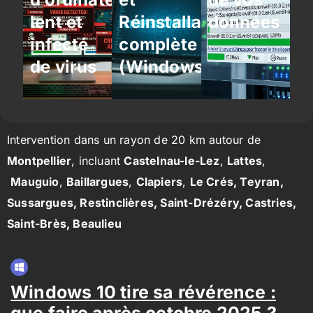
lent et
Réinstallation
données
infecté
complète
de virus
(Windows/Linux)
Intervention dans un rayon de 20 km autour de
Montpellier
, incluant
Castelnau-le-Lez
,
Lattes
,
Mauguio
,
Baillargues
,
Clapiers
,
Le Crés, Teyran,
Sussargues, Restinclières, Saint-Drézéry, Castries,
Saint-Brès, Beaulieu
Windows 10 tire sa révérence :
que faire après octobre 2025 ?