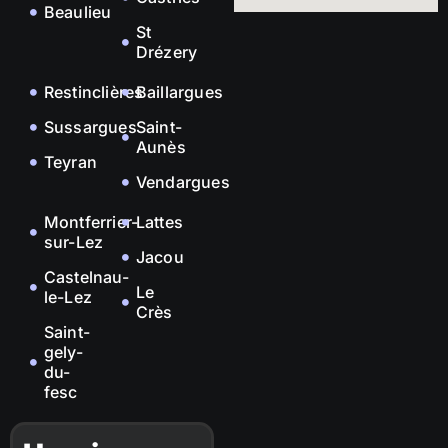
Beaulieu
St
Drézery
Restinclières
Baillargues
Sussargues
Saint-
Aunès
Teyran
Vendargues
Montferrier-
Lattes
sur-Lez
Jacou
Castelnau-
Le
le-Lez
Crès
Saint-
gely-
du-
fesc