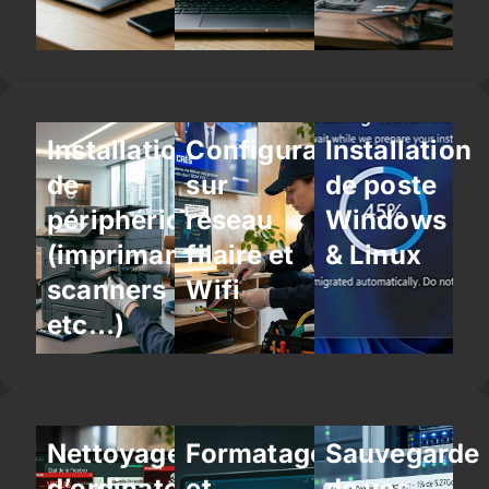
Installation
Configuration
Installation
de
sur
de poste
périphériques
réseau
Windows
(imprimantes,
filaire et
& Linux
scanners
Wifi
etc…)
Nettoyage
Formatage
Sauvegarde
d’ordinateur
et
de vos