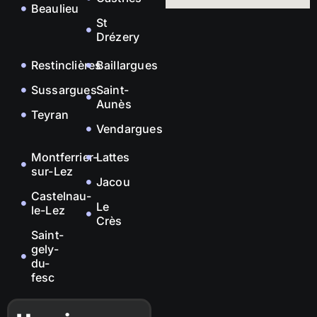
Beaulieu
St
Drézery
Restinclières
Baillargues
Sussargues
Saint-
Aunès
Teyran
Vendargues
Montferrier-
Lattes
sur-Lez
Jacou
Castelnau-
Le
le-Lez
Crès
Saint-
gely-
du-
fesc