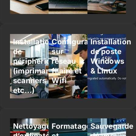
Installation
Configuration
Installation
de
sur
de poste
périphériques
réseau
Windows
(imprimantes,
filaire et
& Linux
scanners
Wifi
etc…)
Nettoyage
Formatage
Sauvegarde
d’ordinateur
et
de vos