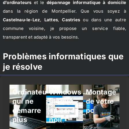
d’ordinateurs
et le
dépannage informatique à domicile
dans la région de Montpellier. Que vous soyez à
Castelnau-le-Lez
,
Lattes
,
Castries
ou dans une autre
commune voisine, je propose un service fiable,
transparent et adapté à vos besoins.
Problèmes informatiques que
je résolve
Ordinateur
Windows
Montage
qui ne
bloqué
de votre
démarre
ou écran
pc
plus
noir