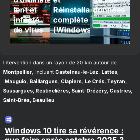
lent et
Réinstallation
données
infecté
complète
de virus
(Windows/Linux)
Intervention dans un rayon de 20 km autour de
Montpellier
, incluant
Castelnau-le-Lez
,
Lattes
,
Mauguio
,
Baillargues
,
Clapiers
,
Le Crés, Teyran,
Sussargues, Restinclières, Saint-Drézéry, Castries,
Saint-Brès, Beaulieu
Windows 10 tire sa révérence :
que faire après octobre 2025 ?