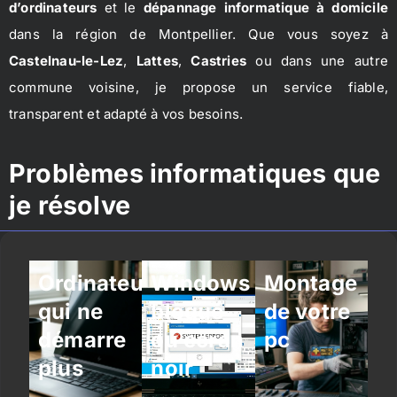
d’ordinateurs
et le
dépannage informatique à domicile
dans la région de Montpellier. Que vous soyez à
Castelnau-le-Lez
,
Lattes
,
Castries
ou dans une autre
commune voisine, je propose un service fiable,
transparent et adapté à vos besoins.
Problèmes informatiques que
je résolve
Ordinateur
Windows
Montage
qui ne
bloqué
de votre
démarre
ou écran
pc
plus
noir