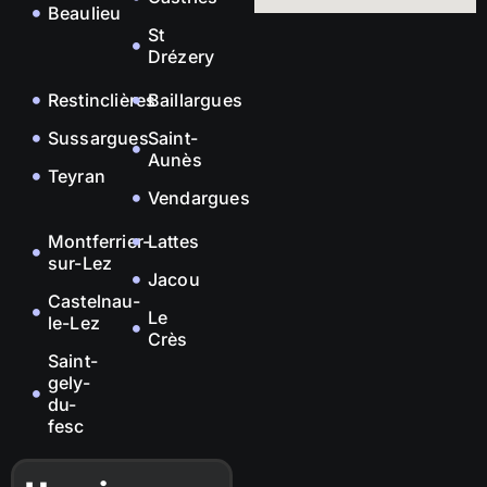
Beaulieu
St
Drézery
Restinclières
Baillargues
Sussargues
Saint-
Aunès
Teyran
Vendargues
Montferrier-
Lattes
sur-Lez
Jacou
Castelnau-
Le
le-Lez
Crès
Saint-
gely-
du-
fesc