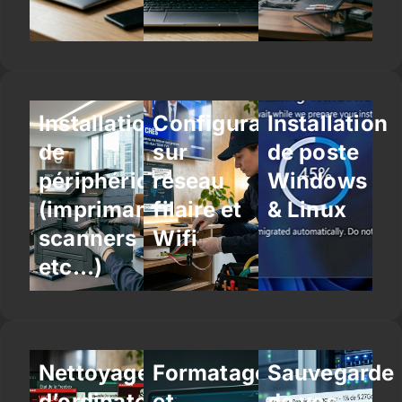
Installation
Configuration
Installation
de
sur
de poste
périphériques
réseau
Windows
(imprimantes,
filaire et
& Linux
scanners
Wifi
etc…)
Nettoyage
Formatage
Sauvegarde
d’ordinateur
et
de vos