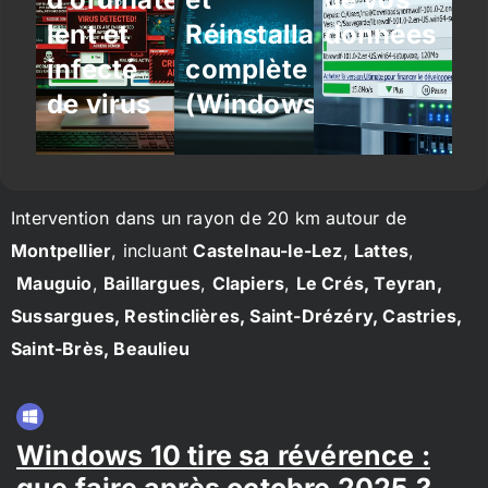
lent et
Réinstallation
données
infecté
complète
de virus
(Windows/Linux)
Intervention dans un rayon de 20 km autour de
Montpellier
, incluant
Castelnau-le-Lez
,
Lattes
,
Mauguio
,
Baillargues
,
Clapiers
,
Le Crés, Teyran,
Sussargues, Restinclières, Saint-Drézéry, Castries,
Saint-Brès, Beaulieu
Windows 10 tire sa révérence :
que faire après octobre 2025 ?