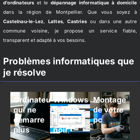
d’ordinateurs
et le
dépannage informatique à domicile
dans la région de Montpellier. Que vous soyez à
Castelnau-le-Lez
,
Lattes
,
Castries
ou dans une autre
commune voisine, je propose un service fiable,
transparent et adapté à vos besoins.
Problèmes informatiques que
je résolve
Ordinateur
Windows
Montage
qui ne
bloqué
de votre
démarre
ou écran
pc
plus
noir