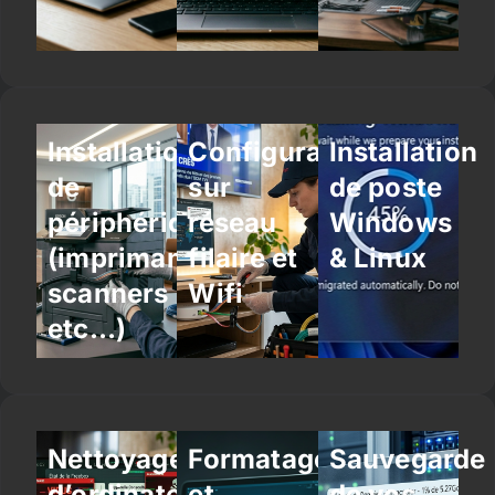
Installation
Configuration
Installation
de
sur
de poste
périphériques
réseau
Windows
(imprimantes,
filaire et
& Linux
scanners
Wifi
etc…)
Nettoyage
Formatage
Sauvegarde
d’ordinateur
et
de vos