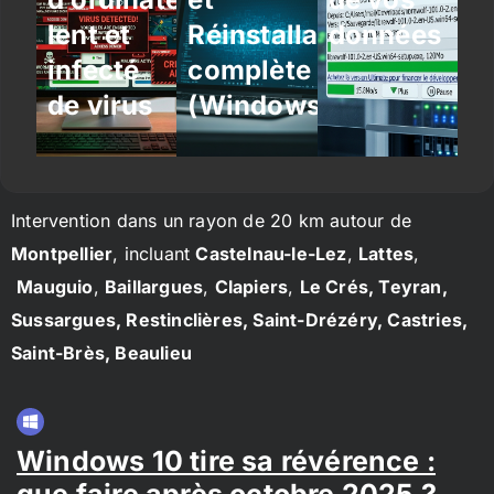
lent et
Réinstallation
données
infecté
complète
de virus
(Windows/Linux)
Intervention dans un rayon de 20 km autour de
Montpellier
, incluant
Castelnau-le-Lez
,
Lattes
,
Mauguio
,
Baillargues
,
Clapiers
,
Le Crés, Teyran,
Sussargues, Restinclières, Saint-Drézéry, Castries,
Saint-Brès, Beaulieu
Windows 10 tire sa révérence :
que faire après octobre 2025 ?