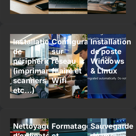
Installation
Configuration
Installation
de
sur
de poste
périphériques
réseau
Windows
(imprimantes,
filaire et
& Linux
scanners
Wifi
etc…)
Nettoyage
Formatage
Sauvegarde
d’ordinateur
et
de vos