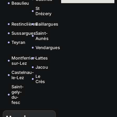
Beaulieu
St
Drézery
Restinclières
Baillargues
Sussargues
Saint-
Aunès
Teyran
Vendargues
Montferrier-
Lattes
sur-Lez
Jacou
Castelnau-
Le
le-Lez
Crès
Saint-
gely-
du-
fesc