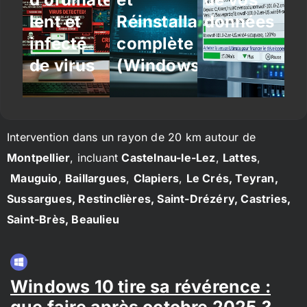
lent et
Réinstallation
données
infecté
complète
de virus
(Windows/Linux)
Intervention dans un rayon de 20 km autour de
Montpellier
, incluant
Castelnau-le-Lez
,
Lattes
,
Mauguio
,
Baillargues
,
Clapiers
,
Le Crés, Teyran,
Sussargues, Restinclières, Saint-Drézéry, Castries,
Saint-Brès, Beaulieu
Windows 10 tire sa révérence :
que faire après octobre 2025 ?