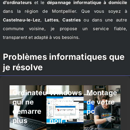
d’ordinateurs
et le
dépannage informatique à domicile
dans la région de Montpellier. Que vous soyez à
Castelnau-le-Lez
,
Lattes
,
Castries
ou dans une autre
commune voisine, je propose un service fiable,
transparent et adapté à vos besoins.
Problèmes informatiques que
je résolve
Ordinateur
Windows
Montage
qui ne
bloqué
de votre
démarre
ou écran
pc
plus
noir