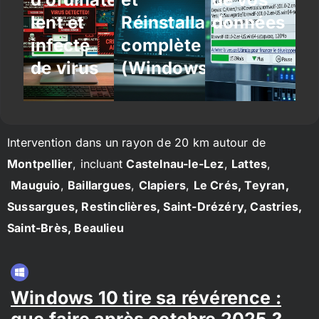
lent et
Réinstallation
données
infecté
complète
de virus
(Windows/Linux)
Intervention dans un rayon de 20 km autour de
Montpellier
, incluant
Castelnau-le-Lez
,
Lattes
,
Mauguio
,
Baillargues
,
Clapiers
,
Le Crés, Teyran,
Sussargues, Restinclières, Saint-Drézéry, Castries,
Saint-Brès, Beaulieu
Windows 10 tire sa révérence :
que faire après octobre 2025 ?