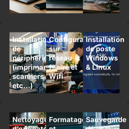
Installation
Configuration
Installation
de
sur
de poste
périphériques
réseau
Windows
(imprimantes,
filaire et
& Linux
scanners
Wifi
etc…)
Nettoyage
Formatage
Sauvegarde
d’ordinateur
et
de vos