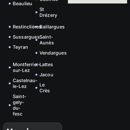
Beaulieu
St
Drézery
Restinclières
Baillargues
Sussargues
Saint-
Aunès
Teyran
Vendargues
Montferrier-
Lattes
sur-Lez
Jacou
Castelnau-
Le
le-Lez
Crès
Saint-
gely-
du-
fesc