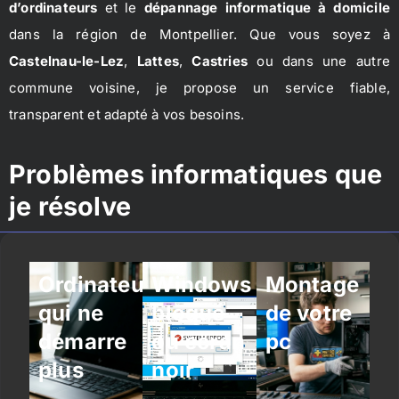
d’ordinateurs
et le
dépannage informatique à domicile
dans la région de Montpellier. Que vous soyez à
Castelnau-le-Lez
,
Lattes
,
Castries
ou dans une autre
commune voisine, je propose un service fiable,
transparent et adapté à vos besoins.
Problèmes informatiques que
je résolve
Ordinateur
Windows
Montage
qui ne
bloqué
de votre
démarre
ou écran
pc
plus
noir