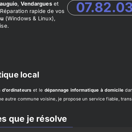
07.82.0
auguio
,
Vendargues
et
Réparation rapide de vos
au
(Windows & Linux),
ise.
ique local
 d’ordinateurs
et le
dépannage informatique à domicile
dan
e autre commune voisine, je propose un service fiable, trans
s que je résolve