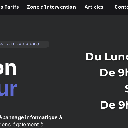
s-Tarifs
Zone d’intervention
Articles
Cont
ONTPELLIER & AGGLO
Du Lund
on
De 9
ur
De 9
épannage informatique à
rviens également à