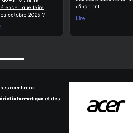
d’incident
érence : que faire
rès octobre 2025 ?
Lire
e
ec ses nombreux
ériel informatique
et des