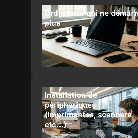
Ordinateur qui ne démarr
plus
Installation de
périphériques
(imprimantes, scanners
etc…)