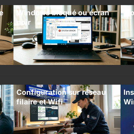
e
Windows bloqué ou écran
Mo
noir
Configuration sur réseau
Ins
filaire et Wifi
Wi