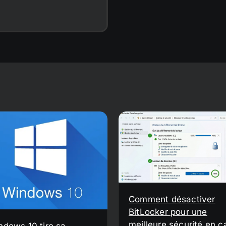
Comment désactiver
BitLocker pour une
meilleure sécurité en c
ndows 10 tire sa