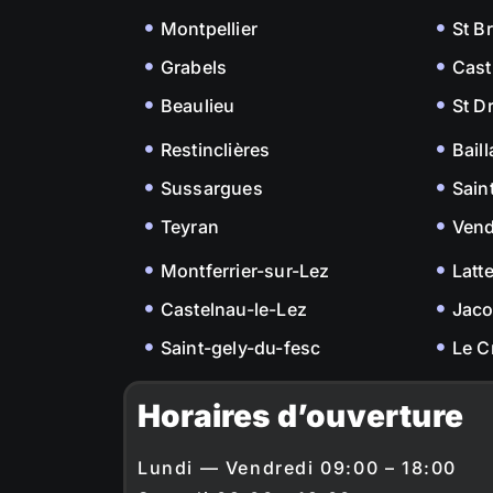
Montpellier
St B
Grabels
Cast
Beaulieu
St D
Restinclières
Bail
Sussargues
Sain
Teyran
Ven
Montferrier-sur-Lez
Latt
Castelnau-le-Lez
Jac
Saint-gely-du-fesc
Le C
Horaires d’ouverture
Lundi — Vendredi 09:00 – 18:00