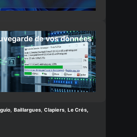
uvegarde de vos données
guio
,
Baillargues
,
Clapiers
,
Le Crés,