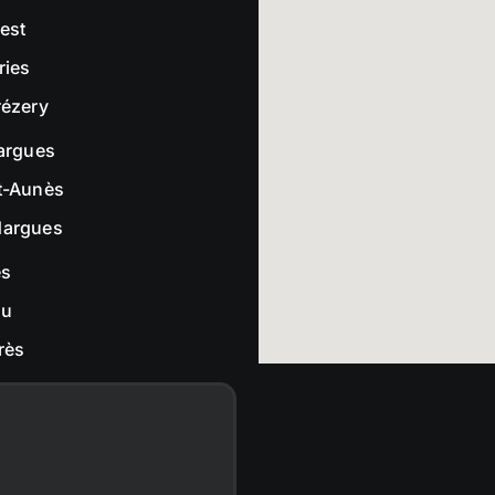
rest
ries
rézery
largues
t-Aunès
dargues
es
ou
rès