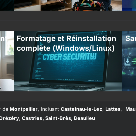
ent
Formatage et Réinstallation
Sa
complète (Windows/Linux)
r de
Montpellier
, incluant
Castelnau-le-Lez
,
Lattes
,
Mau
Drézéry, Castries, Saint-Brès, Beaulieu