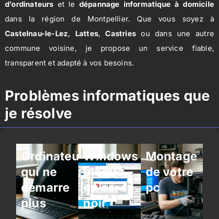
d’ordinateurs
et le
dépannage informatique à domicile
dans la région de Montpellier. Que vous soyez à
Castelnau-le-Lez
,
Lattes
,
Castries
ou dans une autre
commune voisine, je propose un service fiable,
transparent et adapté à vos besoins.
Problèmes informatiques que
je résolve
Ordinateur
Windows
Montage
qui ne
bloqué
de votre
démarre
ou écran
pc
plus
noir