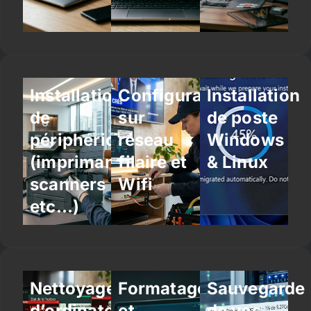
Installation
Configuration
Installation
de
sur
de poste
périphériques
réseau
Windows
(imprimantes,
filaire et
& Linux
scanners
Wifi
etc…)
Nettoyage
Formatage
Sauvegarde
d’ordinateur
et
de vos