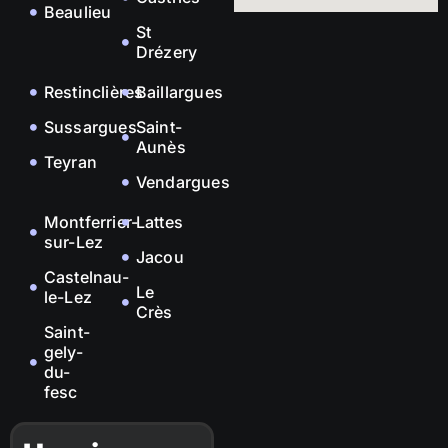
Beaulieu
St
Drézery
Restinclières
Baillargues
Sussargues
Saint-
Aunès
Teyran
Vendargues
Montferrier-
Lattes
sur-Lez
Jacou
Castelnau-
Le
le-Lez
Crès
Saint-
gely-
du-
fesc