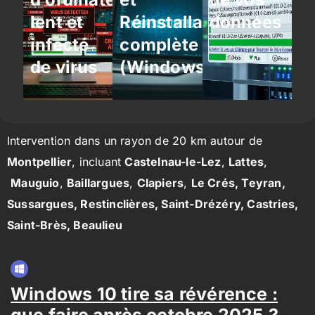
lent et
Réinstallation
données
infecté
complète
de virus
(Windows/Linux)
Intervention dans un rayon de 20 km autour de
Montpellier
, incluant
Castelnau-le-Lez
,
Lattes
,
Mauguio
,
Baillargues
,
Clapiers
,
Le Crés, Teyran,
Sussargues, Restinclières, Saint-Drézéry, Castries,
Saint-Brès, Beaulieu
Windows 10 tire sa révérence :
que faire après octobre 2025 ?