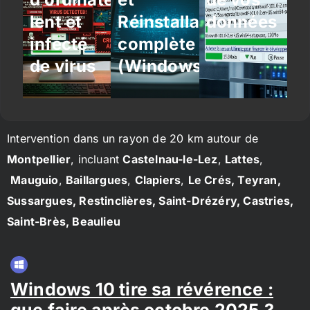
lent et
Réinstallation
données
infecté
complète
de virus
(Windows/Linux)
Intervention dans un rayon de 20 km autour de
Montpellier
, incluant
Castelnau-le-Lez
,
Lattes
,
Mauguio
,
Baillargues
,
Clapiers
,
Le Crés, Teyran,
Sussargues, Restinclières, Saint-Drézéry, Castries,
Saint-Brès, Beaulieu
Windows 10 tire sa révérence :
que faire après octobre 2025 ?