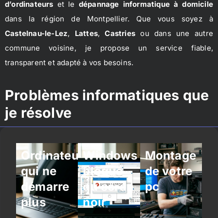
d’ordinateurs
et le
dépannage informatique à domicile
dans la région de Montpellier. Que vous soyez à
Castelnau-le-Lez
,
Lattes
,
Castries
ou dans une autre
commune voisine, je propose un service fiable,
transparent et adapté à vos besoins.
Problèmes informatiques que
je résolve
Ordinateur
Windows
Montage
qui ne
bloqué
de votre
démarre
ou écran
pc
plus
noir