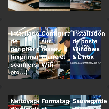
Installation
Configuration
Installation
de
sur
de poste
périphériques
réseau
Windows
(imprimantes,
filaire et
& Linux
scanners
Wifi
etc…)
Nettoyage
Formatage
Sauvegarde
d’ordinateur
et
de vos