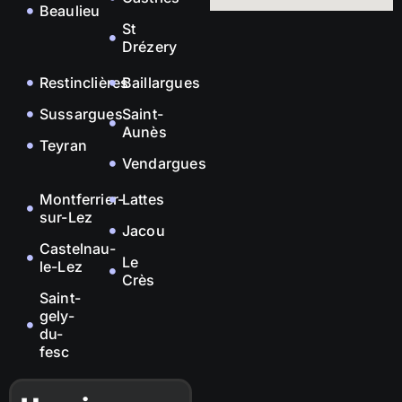
Beaulieu
St
Drézery
Restinclières
Baillargues
Sussargues
Saint-
Aunès
Teyran
Vendargues
Montferrier-
Lattes
sur-Lez
Jacou
Castelnau-
Le
le-Lez
Crès
Saint-
gely-
du-
fesc