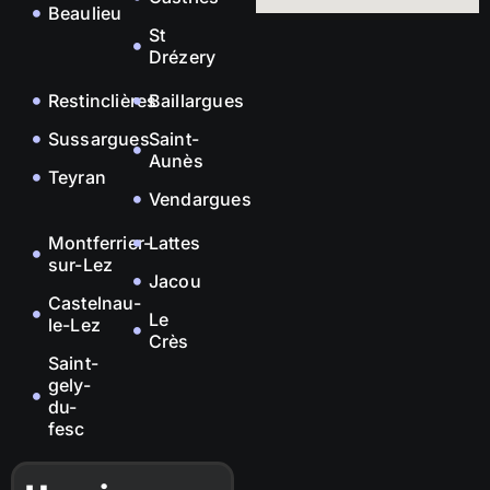
Beaulieu
St
Drézery
Restinclières
Baillargues
Sussargues
Saint-
Aunès
Teyran
Vendargues
Montferrier-
Lattes
sur-Lez
Jacou
Castelnau-
Le
le-Lez
Crès
Saint-
gely-
du-
fesc