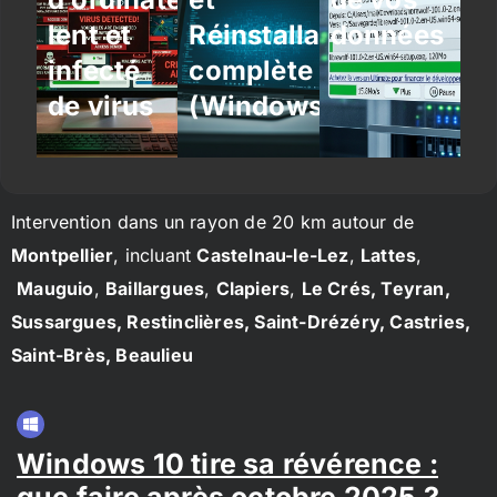
lent et
Réinstallation
données
infecté
complète
de virus
(Windows/Linux)
Intervention dans un rayon de 20 km autour de
Montpellier
, incluant
Castelnau-le-Lez
,
Lattes
,
Mauguio
,
Baillargues
,
Clapiers
,
Le Crés, Teyran,
Sussargues, Restinclières, Saint-Drézéry, Castries,
Saint-Brès, Beaulieu
Windows 10 tire sa révérence :
que faire après octobre 2025 ?