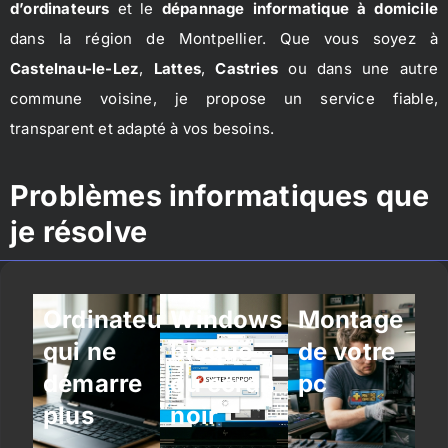
d’ordinateurs
et le
dépannage informatique à domicile
dans la région de Montpellier. Que vous soyez à
Castelnau-le-Lez
,
Lattes
,
Castries
ou dans une autre
commune voisine, je propose un service fiable,
transparent et adapté à vos besoins.
Problèmes informatiques que
je résolve
Ordinateur
Windows
Montage
qui ne
bloqué
de votre
démarre
ou écran
pc
plus
noir