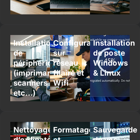
Installation
Configuration
Installation
de
sur
de poste
périphériques
réseau
Windows
(imprimantes,
filaire et
& Linux
scanners
Wifi
etc…)
Nettoyage
Formatage
Sauvegarde
d’ordinateur
et
de vos