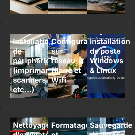
Installation
Configuration
Installation
de
sur
de poste
périphériques
réseau
Windows
(imprimantes,
filaire et
& Linux
scanners
Wifi
etc…)
Nettoyage
Formatage
Sauvegarde
d’ordinateur
et
de vos