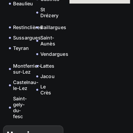
Beaulieu
St
Drézery
Restinclières
Baillargues
Sussargues
Saint-
Aunès
Teyran
Vendargues
Montferrier-
Lattes
sur-Lez
Jacou
Castelnau-
Le
le-Lez
Crès
Saint-
gely-
du-
fesc