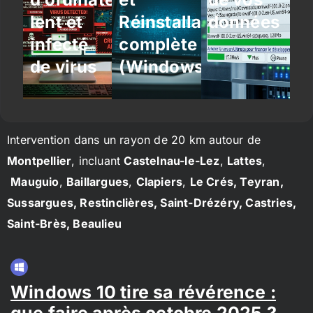
lent et
Réinstallation
données
infecté
complète
de virus
(Windows/Linux)
Intervention dans un rayon de 20 km autour de
Montpellier
, incluant
Castelnau-le-Lez
,
Lattes
,
Mauguio
,
Baillargues
,
Clapiers
,
Le Crés, Teyran,
Sussargues, Restinclières, Saint-Drézéry, Castries,
Saint-Brès, Beaulieu
Windows 10 tire sa révérence :
que faire après octobre 2025 ?