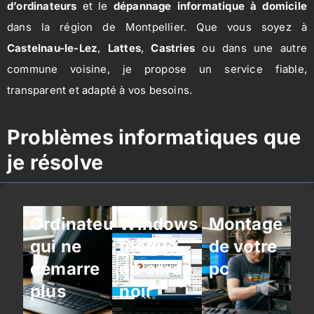
d’ordinateurs
et le
dépannage informatique à domicile
dans la région de Montpellier. Que vous soyez à
Castelnau-le-Lez
,
Lattes
,
Castries
ou dans une autre
commune voisine, je propose un service fiable,
transparent et adapté à vos besoins.
Problèmes informatiques que
je résolve
Ordinateur
Windows
Montage
qui ne
bloqué
de votre
démarre
ou écran
pc
plus
noir