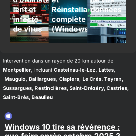
lent et
Réinstallation
données
infecté
complète
de virus
(Windows/Linux)
Intervention dans un rayon de 20 km autour de
Montpellier
, incluant
Castelnau-le-Lez
,
Lattes
,
Mauguio
,
Baillargues
,
Clapiers
,
Le Crés, Teyran,
Sussargues, Restinclières, Saint-Drézéry, Castries,
Saint-Brès, Beaulieu
Windows 10 tire sa révérence :
que faire après octobre 2025 ?