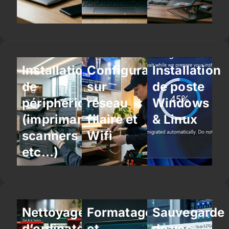
Installation
Configuration
Installation
de
sur
de poste
périphériques
réseau
Windows
(imprimantes,
filaire et
& Linux
scanners
Wifi
etc…)
Nettoyage
Formatage
Sauvegarde
d’ordinateur
et
de vos