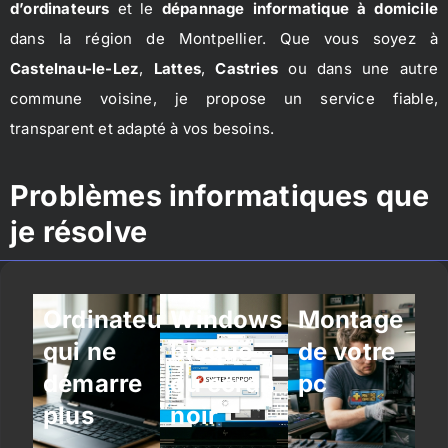
d’ordinateurs
et le
dépannage informatique à domicile
dans la région de Montpellier. Que vous soyez à
Castelnau-le-Lez
,
Lattes
,
Castries
ou dans une autre
commune voisine, je propose un service fiable,
transparent et adapté à vos besoins.
Problèmes informatiques que
je résolve
Ordinateur
Windows
Montage
qui ne
bloqué
de votre
démarre
ou écran
pc
plus
noir