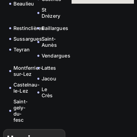
Beaulieu
St
Drézery
Restinclières
Baillargues
Sussargues
Saint-
Aunès
Teyran
Vendargues
Montferrier-
Lattes
sur-Lez
Jacou
Castelnau-
Le
le-Lez
Crès
Saint-
gely-
du-
fesc