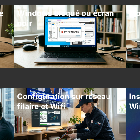
e
Windows bloqué ou écran
Mo
noir
Configuration sur réseau
Ins
filaire et Wifi
Wi