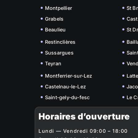
Montpellier
St B
Grabels
Cast
Beaulieu
St D
Restinclières
Bail
Sussargues
Sain
Teyran
Ven
Montferrier-sur-Lez
Latt
Castelnau-le-Lez
Jac
Saint-gely-du-fesc
Le C
Horaires d’ouverture
Lundi — Vendredi 09:00 – 18:00