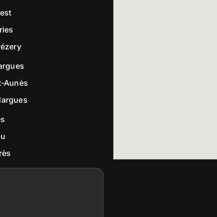
rest
ries
rézery
largues
t-Aunès
dargues
es
ou
rès