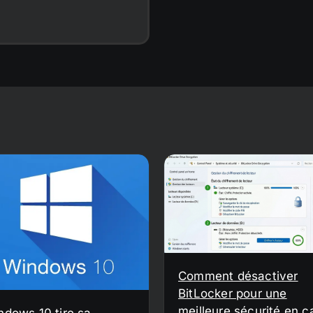
Comment désactiver
BitLocker pour une
meilleure sécurité en c
ndows 10 tire sa