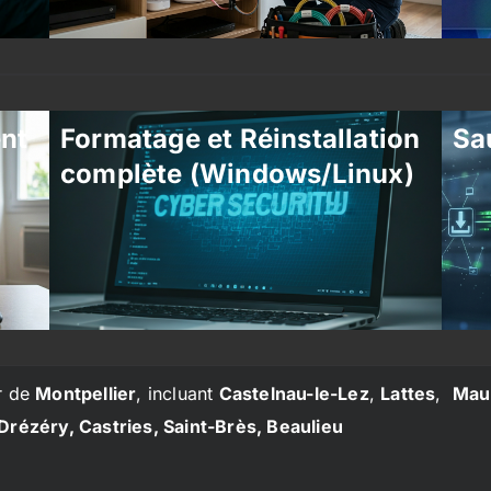
ent
Formatage et Réinstallation
Sa
complète (Windows/Linux)
r de
Montpellier
, incluant
Castelnau-le-Lez
,
Lattes
,
Mau
Drézéry, Castries, Saint-Brès, Beaulieu