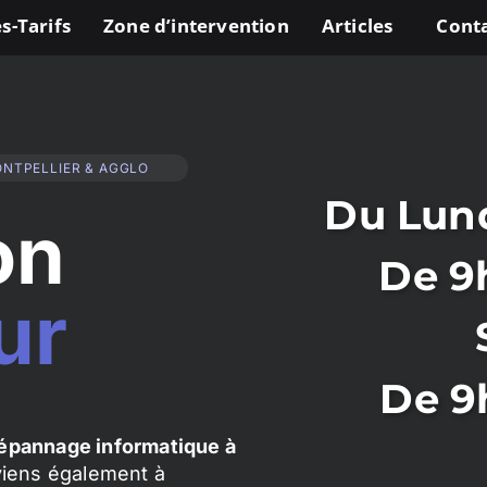
s-Tarifs
Zone d’intervention
Articles
Cont
ONTPELLIER & AGGLO
Du Lund
on
De 9
ur
De 9
épannage informatique à
rviens également à