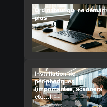
Ordinateur qui ne démarr
plus
Installation de
périphériques
(imprimantes, scanners
etc…)