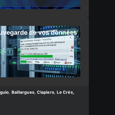
uvegarde de vos données
guio
,
Baillargues
,
Clapiers
,
Le Crés,