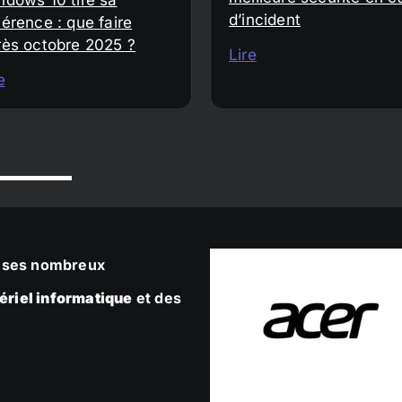
d’incident
érence : que faire
rès octobre 2025 ?
Lire
e
ec ses nombreux
ériel informatique
et des