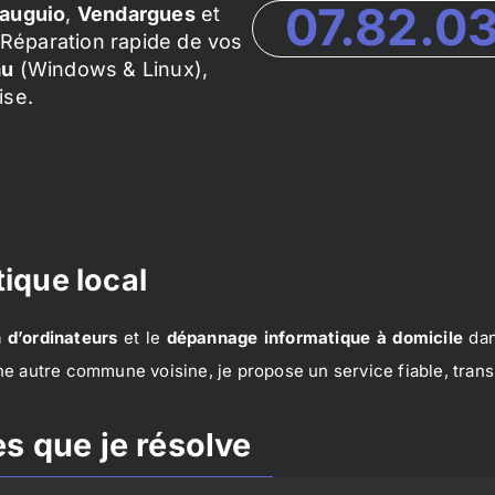
07.82.0
auguio
,
Vendargues
et
Réparation rapide de vos
au
(Windows & Linux),
ise.
ique local
 d’ordinateurs
et le
dépannage informatique à domicile
dan
e autre commune voisine, je propose un service fiable, trans
s que je résolve