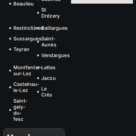
Beaulieu
St
Drézery
Restinclières
Baillargues
Sussargues
Saint-
Aunès
Teyran
Vendargues
Montferrier-
Lattes
sur-Lez
Jacou
Castelnau-
Le
le-Lez
Crès
Saint-
gely-
du-
fesc