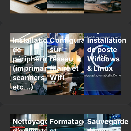
Installation
Configuration
Installation
de
sur
de poste
périphériques
réseau
Windows
(imprimantes,
filaire et
& Linux
scanners
Wifi
etc…)
Nettoyage
Formatage
Sauvegarde
d’ordinateur
et
de vos