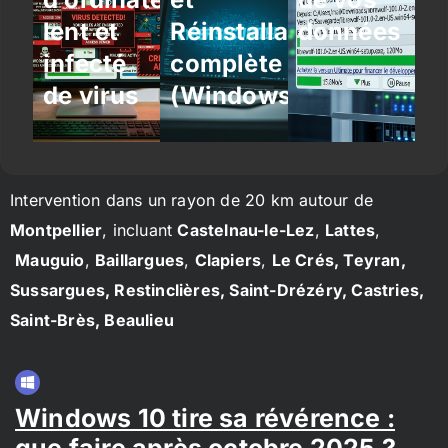
lent et
Réinstallation
données
infecté
complète
de virus
(Windows/Linux)
Intervention dans un rayon de 20 km autour de
Montpellier
, incluant
Castelnau-le-Lez
,
Lattes
,
Mauguio
,
Baillargues
,
Clapiers
,
Le Crés, Teyran,
Sussargues, Restinclières, Saint-Drézéry, Castries,
Saint-Brès, Beaulieu
Windows 10 tire sa révérence :
que faire après octobre 2025 ?