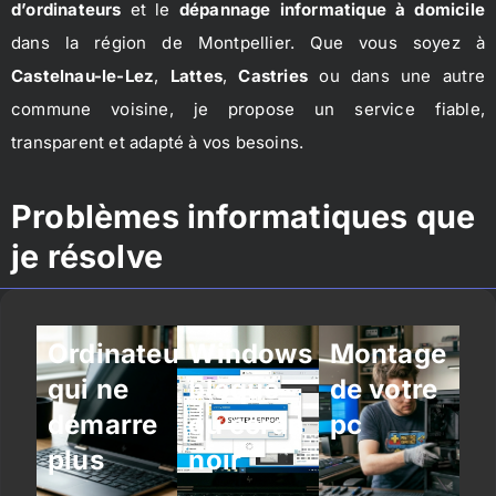
d’ordinateurs
et le
dépannage informatique à domicile
dans la région de Montpellier. Que vous soyez à
Castelnau-le-Lez
,
Lattes
,
Castries
ou dans une autre
commune voisine, je propose un service fiable,
transparent et adapté à vos besoins.
Problèmes informatiques que
je résolve
Ordinateur
Windows
Montage
qui ne
bloqué
de votre
démarre
ou écran
pc
plus
noir