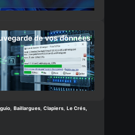
uvegarde de vos données
guio
,
Baillargues
,
Clapiers
,
Le Crés,