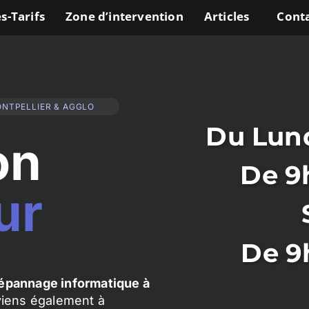
s-Tarifs
Zone d’intervention
Articles
Cont
ONTPELLIER & AGGLO
Du Lund
on
De 9
ur
De 9
épannage informatique à
rviens également à