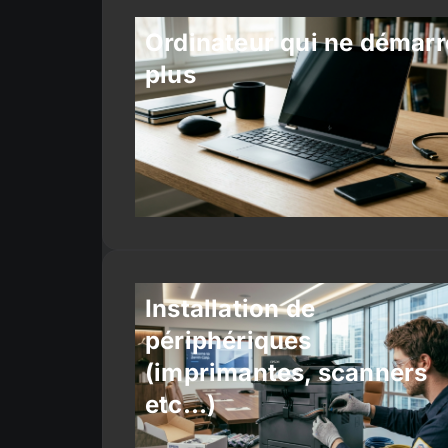
Ordinateur qui ne démarr
plus
Installation de
périphériques
(imprimantes, scanners
etc…)