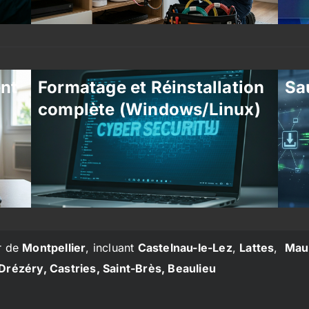
ent
Formatage et Réinstallation
Sa
complète (Windows/Linux)
r de
Montpellier
, incluant
Castelnau-le-Lez
,
Lattes
,
Mau
Drézéry, Castries, Saint-Brès, Beaulieu