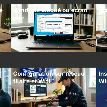
e
Windows bloqué ou écran
Mo
noir
Configuration sur réseau
Ins
filaire et Wifi
Wi