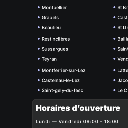
Montpellier
St B
Grabels
Cast
Beaulieu
St D
Restinclières
Bail
Sussargues
Sain
Teyran
Ven
Montferrier-sur-Lez
Latt
Castelnau-le-Lez
Jac
Saint-gely-du-fesc
Le C
Horaires d’ouverture
Lundi — Vendredi 09:00 – 18:00