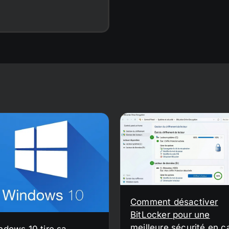
Comment désactiver
BitLocker pour une
meilleure sécurité en c
ndows 10 tire sa