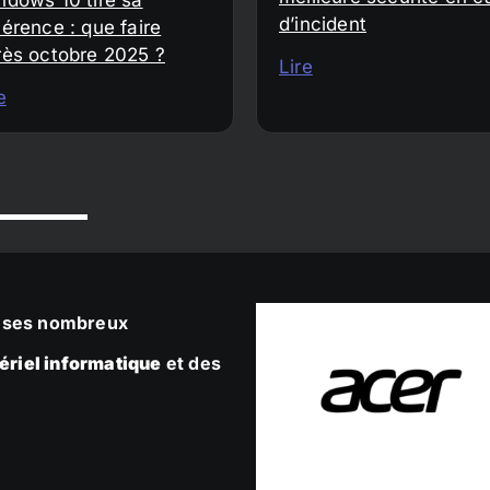
d’incident
érence : que faire
rès octobre 2025 ?
Lire
e
ec ses nombreux
ériel informatique
et des