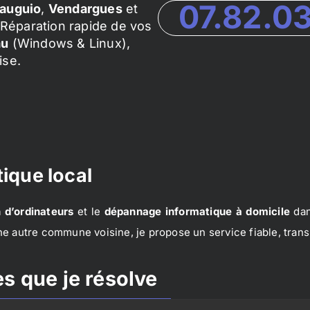
07.82.0
auguio
,
Vendargues
et
Réparation rapide de vos
au
(Windows & Linux),
ise.
ique local
 d’ordinateurs
et le
dépannage informatique à domicile
dan
e autre commune voisine, je propose un service fiable, trans
s que je résolve