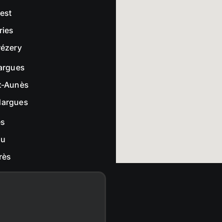
rest
ries
rézery
largues
t-Aunès
dargues
es
ou
rès