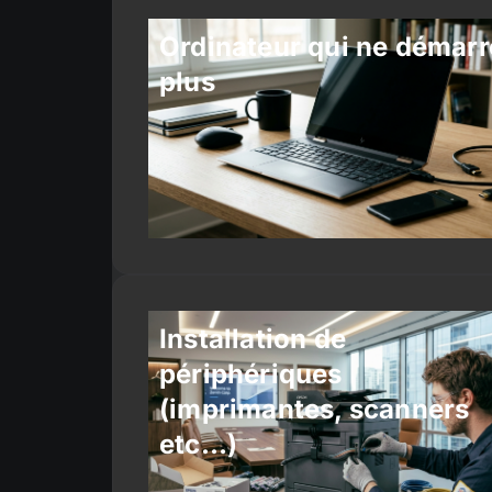
Ordinateur qui ne démarr
plus
Installation de
périphériques
(imprimantes, scanners
etc…)