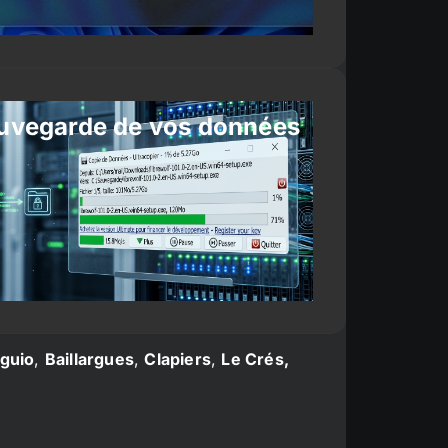
uvegarde de vos données
guio
,
Baillargues
,
Clapiers
,
Le Crés,