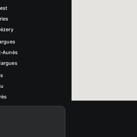
rest
ries
rézery
largues
t-Aunès
dargues
es
ou
rès