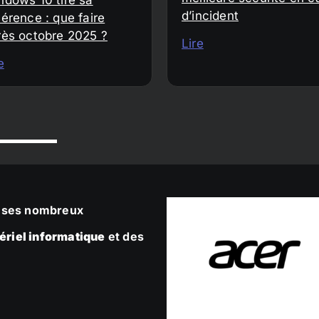
d’incident
érence : que faire
rès octobre 2025 ?
Lire
e
ec ses nombreux
ériel informatique
et des