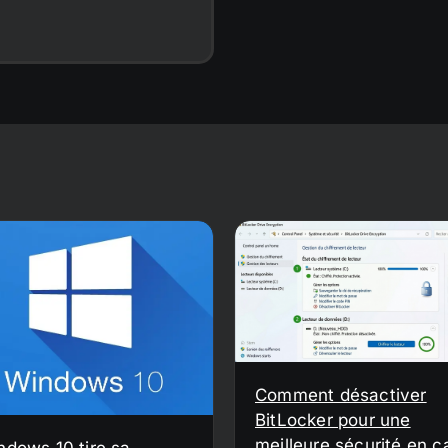
Comment désactiver
BitLocker pour une
meilleure sécurité en c
ndows 10 tire sa