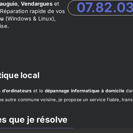
07.82.0
auguio
,
Vendargues
et
Réparation rapide de vos
au
(Windows & Linux),
ise.
ique local
 d’ordinateurs
et le
dépannage informatique à domicile
dan
e autre commune voisine, je propose un service fiable, trans
s que je résolve