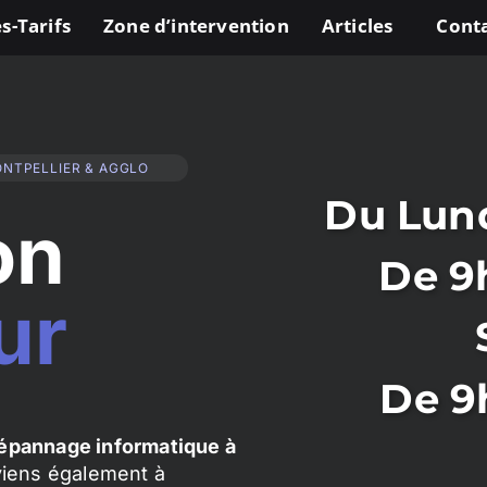
s-Tarifs
Zone d’intervention
Articles
Cont
ONTPELLIER & AGGLO
Du Lund
on
De 9
ur
De 9
épannage informatique à
rviens également à