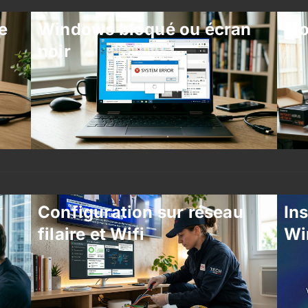
e
Windows bloqué ou écran
Mo
noir
Configuration sur réseau
Ins
filaire et Wifi
Wi