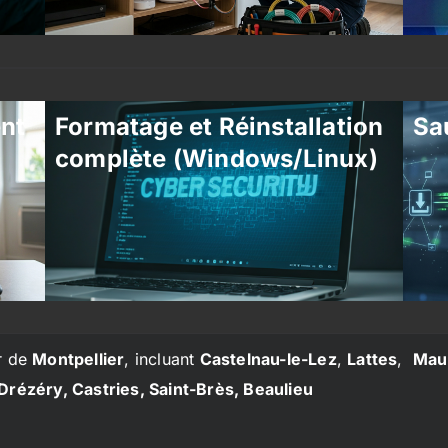
ent
Formatage et Réinstallation
Sa
complète (Windows/Linux)
r de
Montpellier
, incluant
Castelnau-le-Lez
,
Lattes
,
Mau
Drézéry, Castries, Saint-Brès, Beaulieu