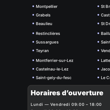
Montpellier
St B
Grabels
Cast
Beaulieu
St D
Restinclières
Bail
Sussargues
Sain
Teyran
Ven
Montferrier-sur-Lez
Latt
Castelnau-le-Lez
Jac
Saint-gely-du-fesc
Le C
Horaires d’ouverture
Lundi — Vendredi 09:00 – 18:00