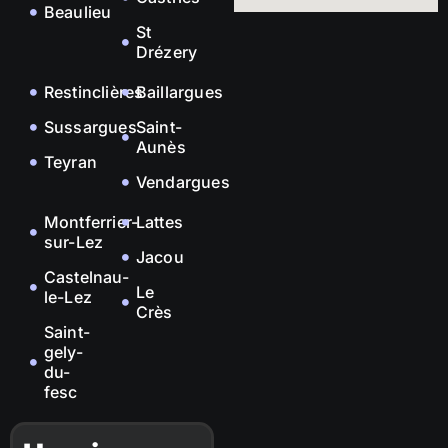
Beaulieu
St
Drézery
Restinclières
Baillargues
Sussargues
Saint-
Aunès
Teyran
Vendargues
Montferrier-
Lattes
sur-Lez
Jacou
Castelnau-
Le
le-Lez
Crès
Saint-
gely-
du-
fesc