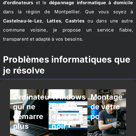
d’ordinateurs
et le
dépannage informatique à domicile
dans la région de Montpellier. Que vous soyez à
Castelnau-le-Lez
,
Lattes
,
Castries
ou dans une autre
commune voisine, je propose un service fiable,
transparent et adapté à vos besoins.
Problèmes informatiques que
je résolve
Ordinateur
Windows
Montage
qui ne
bloqué
de votre
démarre
ou écran
pc
plus
noir