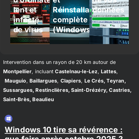
lent et
Réinstallation
données
infecté
complète
de virus
(Windows/Linux)
Intervention dans un rayon de 20 km autour de
Montpellier
, incluant
Castelnau-le-Lez
,
Lattes
,
Mauguio
,
Baillargues
,
Clapiers
,
Le Crés, Teyran,
Sussargues, Restinclières, Saint-Drézéry, Castries,
Saint-Brès, Beaulieu
Windows 10 tire sa révérence :
que faire après octobre 2025 ?