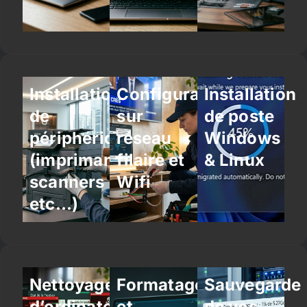
Installation
Configuration
Installation
de
sur
de poste
périphériques
réseau
Windows
(imprimantes,
filaire et
& Linux
scanners
Wifi
etc…)
Nettoyage
Formatage
Sauvegarde
d’ordinateur
et
de vos