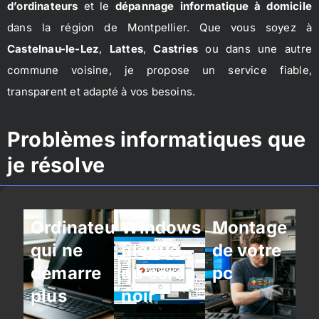
d’ordinateurs
et le
dépannage informatique à domicile
dans la région de Montpellier. Que vous soyez à
Castelnau-le-Lez
,
Lattes
,
Castries
ou dans une autre
commune voisine, je propose un service fiable,
transparent et adapté à vos besoins.
Problèmes informatiques que
je résolve
Ordinateur
Windows
Montage
qui ne
bloqué
de votre
démarre
ou écran
pc
plus
noir