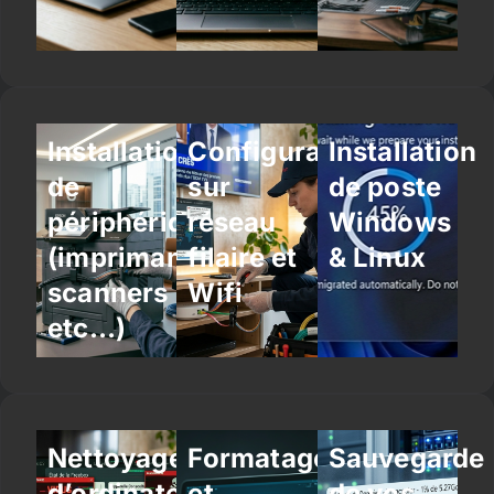
Installation
Configuration
Installation
de
sur
de poste
périphériques
réseau
Windows
(imprimantes,
filaire et
& Linux
scanners
Wifi
etc…)
Nettoyage
Formatage
Sauvegarde
d’ordinateur
et
de vos