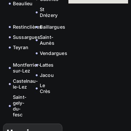
Beaulieu
St
Drézery
Restinclières
Baillargues
Sussargues
Saint-
Aunès
Teyran
Vendargues
Montferrier-
Lattes
sur-Lez
Jacou
Castelnau-
Le
le-Lez
Crès
Saint-
gely-
du-
fesc