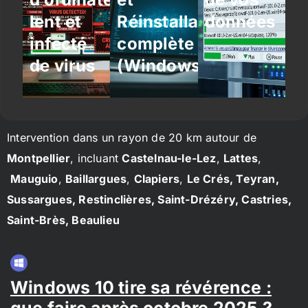
lent et
Réinstallation
données
infecté
complète
de virus
(Windows/Linux)
Intervention dans un rayon de 20 km autour de
Montpellier
, incluant
Castelnau-le-Lez
,
Lattes
,
Mauguio
,
Baillargues
,
Clapiers
,
Le Crés, Teyran,
Sussargues, Restinclières, Saint-Drézéry, Castries,
Saint-Brès, Beaulieu
Windows 10 tire sa révérence :
que faire après octobre 2025 ?