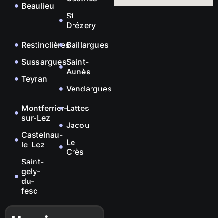
Beaulieu
St
Drézery
Restinclières
Baillargues
Sussargues
Saint-
Aunès
Teyran
Vendargues
Montferrier-
Lattes
sur-Lez
Jacou
Castelnau-
Le
le-Lez
Crès
Saint-
gely-
du-
fesc