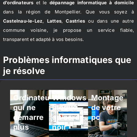
d’ordinateurs
et le
dépannage informatique à domicile
dans la région de Montpellier. Que vous soyez à
Castelnau-le-Lez
,
Lattes
,
Castries
ou dans une autre
commune voisine, je propose un service fiable,
transparent et adapté à vos besoins.
Problèmes informatiques que
je résolve
Ordinateur
Windows
Montage
qui ne
bloqué
de votre
démarre
ou écran
pc
plus
noir