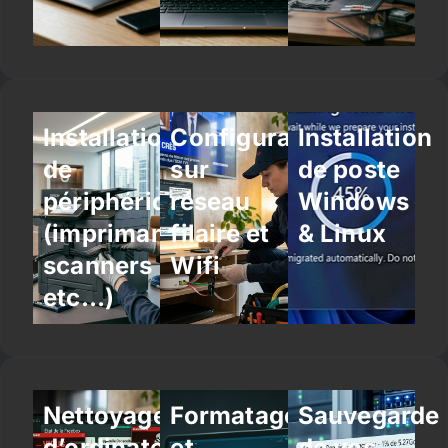
Installation
Configuration
Installation
de
sur
de poste
périphériques
réseau
Windows
(imprimantes,
filaire et
& Linux
scanners
Wifi
etc…)
Nettoyage
Formatage
Sauvegarde
d’ordinateur
et
de vos