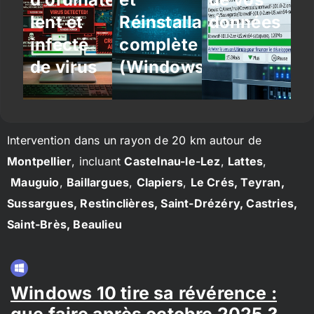
lent et
Réinstallation
données
infecté
complète
de virus
(Windows/Linux)
Intervention dans un rayon de 20 km autour de
Montpellier
, incluant
Castelnau-le-Lez
,
Lattes
,
Mauguio
,
Baillargues
,
Clapiers
,
Le Crés, Teyran,
Sussargues, Restinclières, Saint-Drézéry, Castries,
Saint-Brès, Beaulieu
Windows 10 tire sa révérence :
que faire après octobre 2025 ?