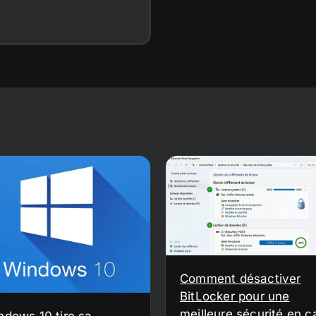
Comment désactiver
BitLocker pour une
meilleure sécurité en c
ndows 10 tire sa