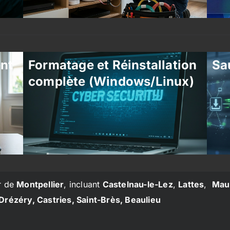
ent
Formatage et Réinstallation
Sa
complète (Windows/Linux)
r de
Montpellier
, incluant
Castelnau-le-Lez
,
Lattes
,
Mau
Drézéry, Castries, Saint-Brès, Beaulieu