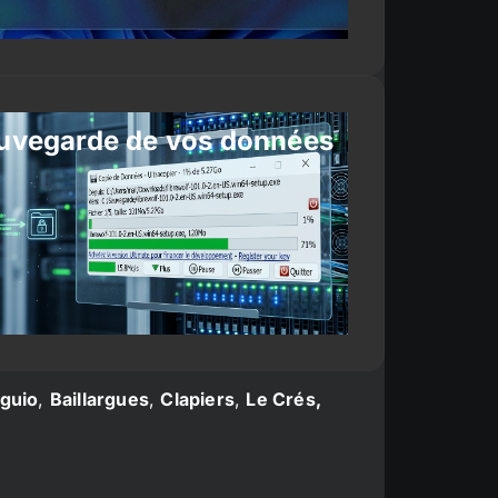
uvegarde de vos données
guio
,
Baillargues
,
Clapiers
,
Le Crés,