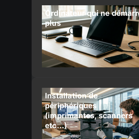
Ordinateur qui ne démarr
plus
Installation de
périphériques
(imprimantes, scanners
etc…)