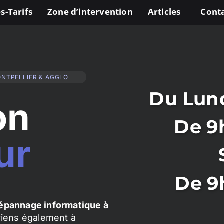
s-Tarifs
Zone d’intervention
Articles
Cont
ONTPELLIER & AGGLO
Du Lund
on
De 9
ur
De 9
épannage informatique à
rviens également à