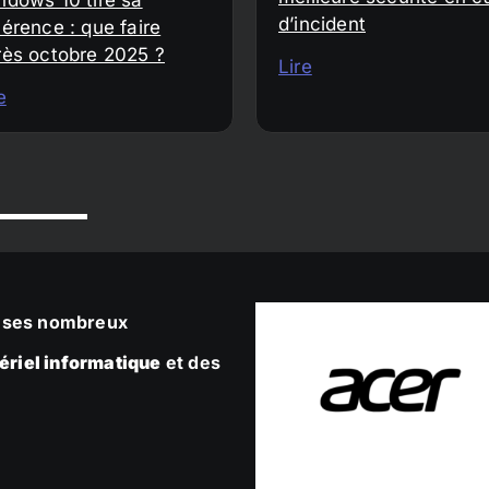
d’incident
érence : que faire
rès octobre 2025 ?
Lire
e
ec ses nombreux
ériel informatique
et des