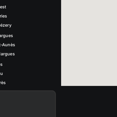
rest
ries
rézery
largues
t-Aunès
dargues
es
ou
rès