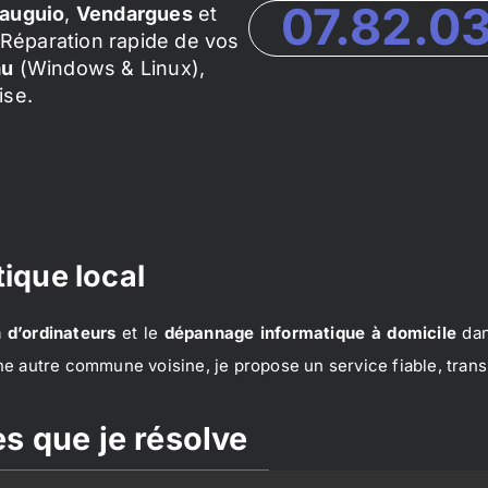
07.82.0
auguio
,
Vendargues
et
Réparation rapide de vos
au
(Windows & Linux),
ise.
ique local
 d’ordinateurs
et le
dépannage informatique à domicile
dan
e autre commune voisine, je propose un service fiable, trans
s que je résolve