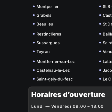
Montpellier
St B
Grabels
Cast
Beaulieu
St D
Restinclières
Bail
Sussargues
Sain
Teyran
Ven
Montferrier-sur-Lez
Latt
Castelnau-le-Lez
Jac
Saint-gely-du-fesc
Le C
Horaires d’ouverture
Lundi — Vendredi 09:00 – 18:00