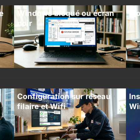
e
Windows bloqué ou écran
Mo
noir
Configuration sur réseau
Ins
filaire et Wifi
Wi