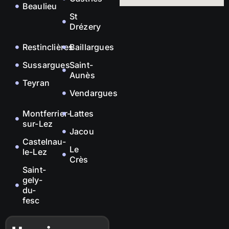
Beaulieu
St
Drézery
Restinclières
Baillargues
Sussargues
Saint-
Aunès
Teyran
Vendargues
Montferrier-
Lattes
sur-Lez
Jacou
Castelnau-
Le
le-Lez
Crès
Saint-
gely-
du-
fesc