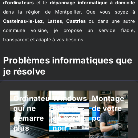
d’ordinateurs
et le
dépannage informatique à domicile
dans la région de Montpellier. Que vous soyez à
Castelnau-le-Lez
,
Lattes
,
Castries
ou dans une autre
commune voisine, je propose un service fiable,
transparent et adapté à vos besoins.
Problèmes informatiques que
je résolve
Ordinateur
Windows
Montage
qui ne
bloqué
de votre
démarre
ou écran
pc
plus
noir