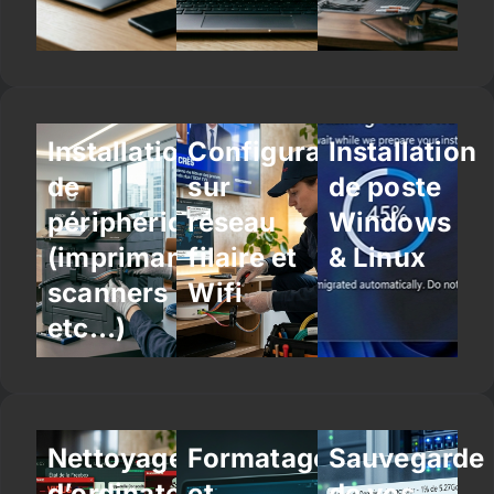
Installation
Configuration
Installation
de
sur
de poste
périphériques
réseau
Windows
(imprimantes,
filaire et
& Linux
scanners
Wifi
etc…)
Nettoyage
Formatage
Sauvegarde
d’ordinateur
et
de vos