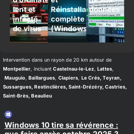
lent et
Réinstallation
données
infecté
complète
de virus
(Windows/Linux)
Intervention dans un rayon de 20 km autour de
Montpellier
, incluant
Castelnau-le-Lez
,
Lattes
,
Mauguio
,
Baillargues
,
Clapiers
,
Le Crés, Teyran,
Sussargues, Restinclières, Saint-Drézéry, Castries,
Saint-Brès, Beaulieu
Windows 10 tire sa révérence :
que faire après octobre 2025 ?