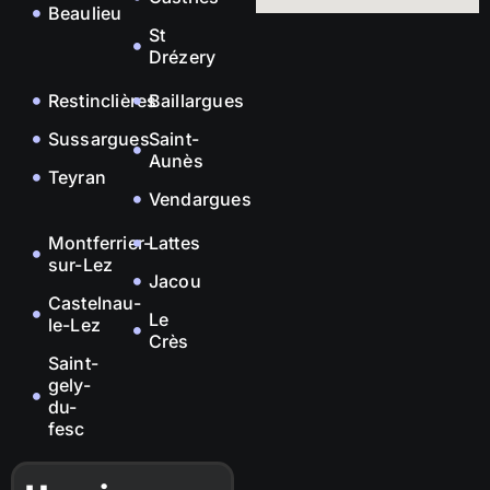
Beaulieu
St
Drézery
Restinclières
Baillargues
Sussargues
Saint-
Aunès
Teyran
Vendargues
Montferrier-
Lattes
sur-Lez
Jacou
Castelnau-
Le
le-Lez
Crès
Saint-
gely-
du-
fesc