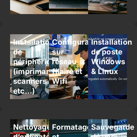
Installation
Configuration
Installation
de
sur
de poste
périphériques
réseau
Windows
(imprimantes,
filaire et
& Linux
scanners
Wifi
etc…)
Nettoyage
Formatage
Sauvegarde
d’ordinateur
et
de vos