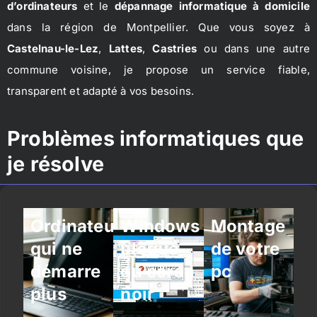
d’ordinateurs
et le
dépannage informatique à domicile
dans la région de Montpellier. Que vous soyez à
Castelnau-le-Lez
,
Lattes
,
Castries
ou dans une autre
commune voisine, je propose un service fiable,
transparent et adapté à vos besoins.
Problèmes informatiques que
je résolve
Ordinateur
Windows
Montage
qui ne
bloqué
de votre
démarre
ou écran
pc
plus
noir