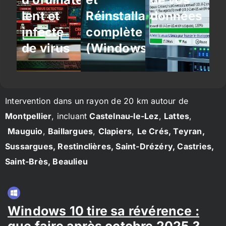
lent et
Réinstallation
données
infecté
complète
de virus
(Windows/Linux)
Intervention dans un rayon de 20 km autour de
Montpellier
, incluant
Castelnau-le-Lez
,
Lattes
,
Mauguio
,
Baillargues
,
Clapiers
,
Le Crés, Teyran,
Sussargues, Restinclières, Saint-Drézéry, Castries,
Saint-Brès, Beaulieu
Windows 10 tire sa révérence :
que faire après octobre 2025 ?