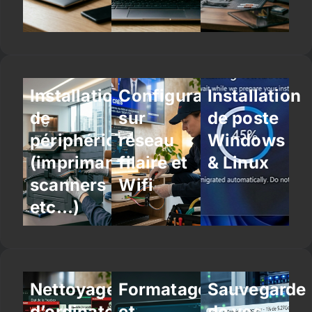
Installation
Configuration
Installation
de
sur
de poste
périphériques
réseau
Windows
(imprimantes,
filaire et
& Linux
scanners
Wifi
etc…)
Nettoyage
Formatage
Sauvegarde
d’ordinateur
et
de vos