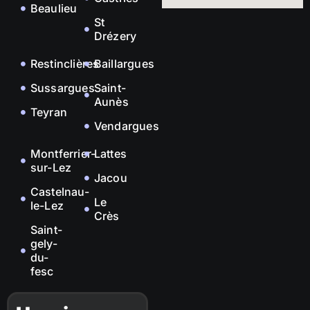
Beaulieu
St
Drézery
Restinclières
Baillargues
Sussargues
Saint-
Aunès
Teyran
Vendargues
Montferrier-
Lattes
sur-Lez
Jacou
Castelnau-
Le
le-Lez
Crès
Saint-
gely-
du-
fesc