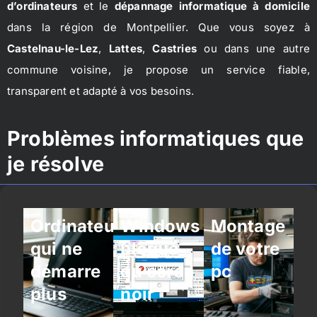
d’ordinateurs
et le
dépannage informatique à domicile
dans la région de Montpellier. Que vous soyez à
Castelnau-le-Lez
,
Lattes
,
Castries
ou dans une autre
commune voisine, je propose un service fiable,
transparent et adapté à vos besoins.
Problèmes informatiques que
je résolve
Ordinateur
Windows
Montage
qui ne
bloqué
de votre
démarre
ou écran
pc
plus
noir