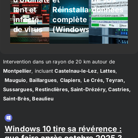
lent et
Réinstallation
données
infecté
complète
de virus
(Windows/Linux)
Intervention dans un rayon de 20 km autour de
Montpellier
, incluant
Castelnau-le-Lez
,
Lattes
,
Mauguio
,
Baillargues
,
Clapiers
,
Le Crés, Teyran,
Sussargues, Restinclières, Saint-Drézéry, Castries,
Saint-Brès, Beaulieu
Windows 10 tire sa révérence :
que faire après octobre 2025 ?