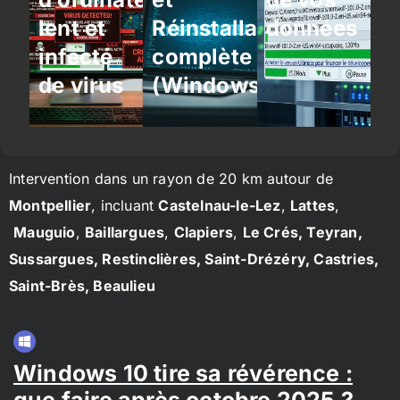
lent et
Réinstallation
données
infecté
complète
de virus
(Windows/Linux)
Intervention dans un rayon de 20 km autour de
Montpellier
, incluant
Castelnau-le-Lez
,
Lattes
,
Mauguio
,
Baillargues
,
Clapiers
,
Le Crés, Teyran,
Sussargues, Restinclières, Saint-Drézéry, Castries,
Saint-Brès, Beaulieu
Windows 10 tire sa révérence :
que faire après octobre 2025 ?