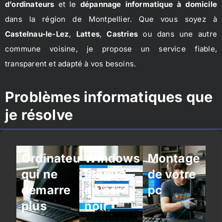
d’ordinateurs
et le
dépannage informatique à domicile
dans la région de Montpellier. Que vous soyez à
Castelnau-le-Lez
,
Lattes
,
Castries
ou dans une autre
commune voisine, je propose un service fiable,
transparent et adapté à vos besoins.
Problèmes informatiques que
je résolve
Ordinateur
Windows
Montage
qui ne
bloqué
de votre
démarre
ou écran
pc
plus
noir