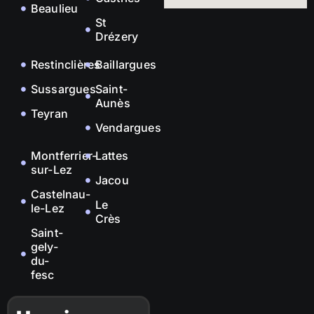
Beaulieu
St
Drézery
Restinclières
Baillargues
Sussargues
Saint-
Aunès
Teyran
Vendargues
Montferrier-
Lattes
sur-Lez
Jacou
Castelnau-
Le
le-Lez
Crès
Saint-
gely-
du-
fesc