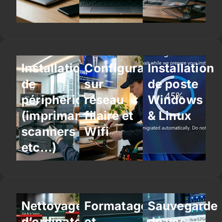
Installation
Configuration
Installation
de
sur
de poste
périphériques
réseau
Windows
(imprimantes,
filaire et
& Linux
scanners
Wifi
etc…)
Nettoyage
Formatage
Sauvegarde
d’ordinateur
et
de vos