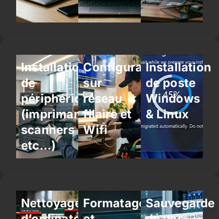
Installation
Configuration
Installation
de
sur
de poste
périphériques
réseau
Windows
(imprimantes,
filaire et
& Linux
scanners
Wifi
etc…)
Nettoyage
Formatage
Sauvegarde
d’ordinateur
et
de vos