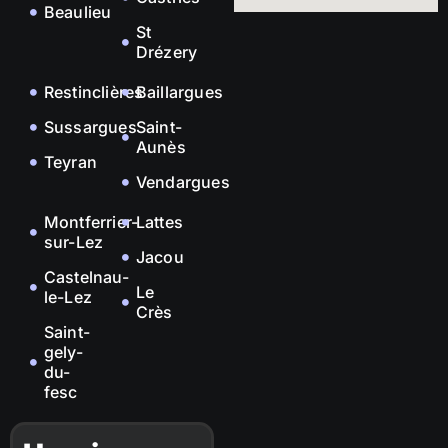
Beaulieu
St
Drézery
Restinclières
Baillargues
Sussargues
Saint-
Aunès
Teyran
Vendargues
Montferrier-
Lattes
sur-Lez
Jacou
Castelnau-
Le
le-Lez
Crès
Saint-
gely-
du-
fesc