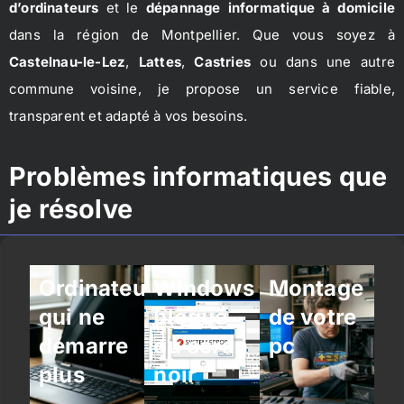
d’ordinateurs
et le
dépannage informatique à domicile
dans la région de Montpellier. Que vous soyez à
Castelnau-le-Lez
,
Lattes
,
Castries
ou dans une autre
commune voisine, je propose un service fiable,
transparent et adapté à vos besoins.
Problèmes informatiques que
je résolve
Ordinateur
Windows
Montage
qui ne
bloqué
de votre
démarre
ou écran
pc
plus
noir