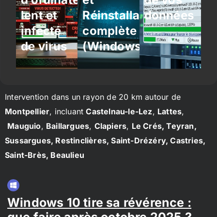
lent et
Réinstallation
données
infecté
complète
de virus
(Windows/Linux)
Intervention dans un rayon de 20 km autour de
Montpellier
, incluant
Castelnau-le-Lez
,
Lattes
,
Mauguio
,
Baillargues
,
Clapiers
,
Le Crés, Teyran,
Sussargues, Restinclières, Saint-Drézéry, Castries,
Saint-Brès, Beaulieu
Windows 10 tire sa révérence :
que faire après octobre 2025 ?