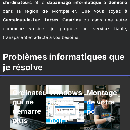
d’ordinateurs
et le
dépannage informatique à domicile
dans la région de Montpellier. Que vous soyez à
Castelnau-le-Lez
,
Lattes
,
Castries
ou dans une autre
commune voisine, je propose un service fiable,
transparent et adapté à vos besoins.
Problèmes informatiques que
je résolve
Ordinateur
Windows
Montage
qui ne
bloqué
de votre
démarre
ou écran
pc
plus
noir