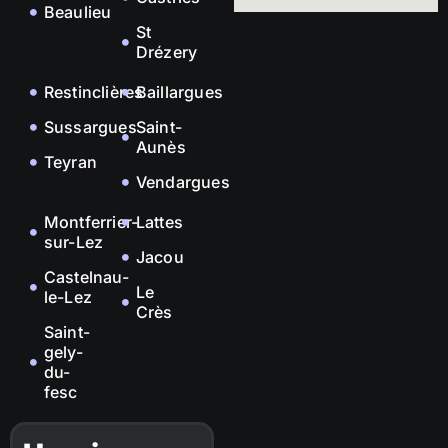
Beaulieu
St
Drézery
Restinclières
Baillargues
Sussargues
Saint-
Aunès
Teyran
Vendargues
Montferrier-
Lattes
sur-Lez
Jacou
Castelnau-
Le
le-Lez
Crès
Saint-
gely-
du-
fesc