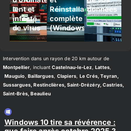
lent et
Réinstallation
données
infecté
complète
de virus
(Windows/Linux)
Intervention dans un rayon de 20 km autour de
Montpellier
, incluant
Castelnau-le-Lez
,
Lattes
,
Mauguio
,
Baillargues
,
Clapiers
,
Le Crés, Teyran,
Sussargues, Restinclières, Saint-Drézéry, Castries,
Saint-Brès, Beaulieu
Windows 10 tire sa révérence :
que faire après octobre 2025 ?