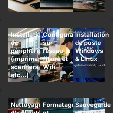
Installation
Configuration
Installation
de
sur
de poste
périphériques
réseau
Windows
(imprimantes,
filaire et
& Linux
scanners
Wifi
etc…)
Nettoyage
Formatage
Sauvegarde
d’ordinateur
et
de vos