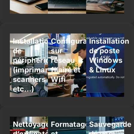
Installation
Configuration
Installation
de
sur
de poste
périphériques
réseau
Windows
(imprimantes,
filaire et
& Linux
scanners
Wifi
etc…)
Nettoyage
Formatage
Sauvegarde
d’ordinateur
et
de vos