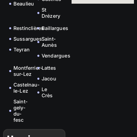
Beaulieu
St
Drézery
Restinclières
Baillargues
Sussargues
Saint-
Aunès
Teyran
Vendargues
Montferrier-
Lattes
sur-Lez
Jacou
Castelnau-
Le
le-Lez
Crès
Saint-
gely-
du-
fesc