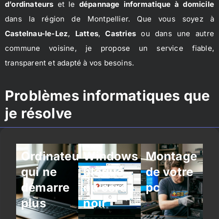
d’ordinateurs
et le
dépannage informatique à domicile
dans la région de Montpellier. Que vous soyez à
Castelnau-le-Lez
,
Lattes
,
Castries
ou dans une autre
commune voisine, je propose un service fiable,
transparent et adapté à vos besoins.
Problèmes informatiques que
je résolve
Ordinateur
Windows
Montage
qui ne
bloqué
de votre
démarre
ou écran
pc
plus
noir