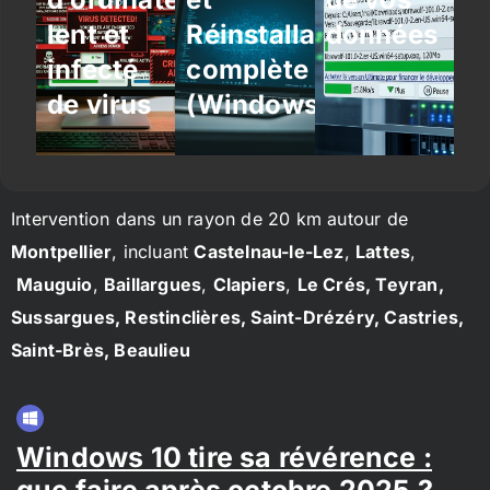
lent et
Réinstallation
données
infecté
complète
de virus
(Windows/Linux)
Intervention dans un rayon de 20 km autour de
Montpellier
, incluant
Castelnau-le-Lez
,
Lattes
,
Mauguio
,
Baillargues
,
Clapiers
,
Le Crés, Teyran,
Sussargues, Restinclières, Saint-Drézéry, Castries,
Saint-Brès, Beaulieu
Windows 10 tire sa révérence :
que faire après octobre 2025 ?