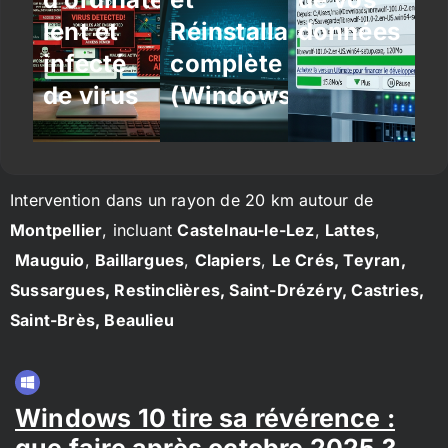
lent et
Réinstallation
données
infecté
complète
de virus
(Windows/Linux)
Intervention dans un rayon de 20 km autour de
Montpellier
, incluant
Castelnau-le-Lez
,
Lattes
,
Mauguio
,
Baillargues
,
Clapiers
,
Le Crés, Teyran,
Sussargues, Restinclières, Saint-Drézéry, Castries,
Saint-Brès, Beaulieu
Windows 10 tire sa révérence :
que faire après octobre 2025 ?