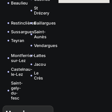
Beaulieu
St
Drézery
Restinclières
Baillargues
Sussargues
Saint-
Aunès
Teyran
Vendargues
Montferrier-
Lattes
sur-Lez
Jacou
Castelnau-
Le
le-Lez
Crès
Saint-
gely-
du-
fesc