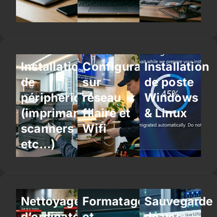
Installation
Configuration
Installation
de
sur
de poste
périphériques
réseau
Windows
(imprimantes,
filaire et
& Linux
scanners
Wifi
etc…)
Nettoyage
Formatage
Sauvegarde
d’ordinateur
et
de vos