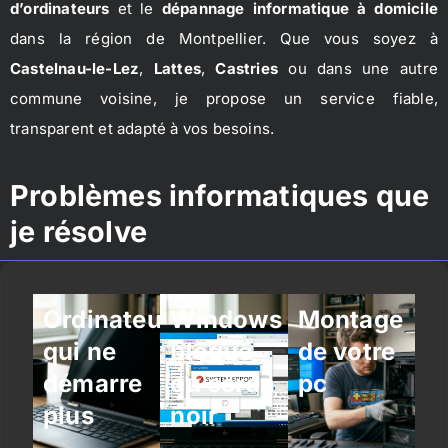
d’ordinateurs
et le
dépannage informatique à domicile
dans la région de Montpellier. Que vous soyez à
Castelnau-le-Lez
,
Lattes
,
Castries
ou dans une autre
commune voisine, je propose un service fiable,
transparent et adapté à vos besoins.
Problèmes informatiques que
je résolve
Ordinateur
Windows
Montage
qui ne
bloqué
de votre
démarre
ou écran
pc
plus
noir