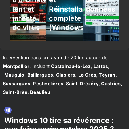
lent et
Réinstallation
données
infecté
complète
de virus
(Windows/Linux)
Intervention dans un rayon de 20 km autour de
Montpellier
, incluant
Castelnau-le-Lez
,
Lattes
,
Mauguio
,
Baillargues
,
Clapiers
,
Le Crés, Teyran,
Sussargues, Restinclières, Saint-Drézéry, Castries,
Saint-Brès, Beaulieu
Windows 10 tire sa révérence :
que faire après octobre 2025 ?