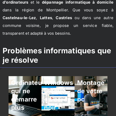
d’ordinateurs
et le
dépannage informatique à domicile
dans la région de Montpellier. Que vous soyez à
Castelnau-le-Lez
,
Lattes
,
Castries
ou dans une autre
commune voisine, je propose un service fiable,
transparent et adapté à vos besoins.
Problèmes informatiques que
je résolve
Ordinateur
Windows
Montage
qui ne
bloqué
de votre
démarre
ou écran
pc
plus
noir