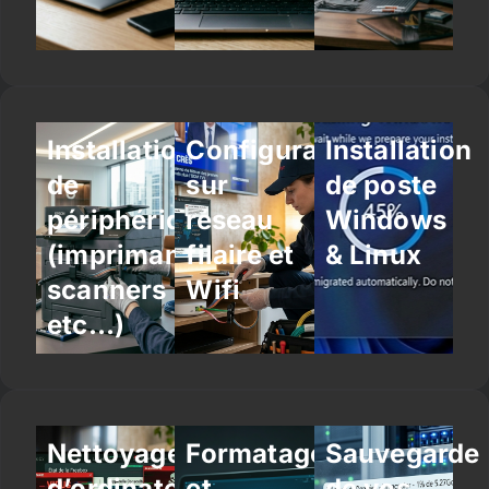
Installation
Configuration
Installation
de
sur
de poste
périphériques
réseau
Windows
(imprimantes,
filaire et
& Linux
scanners
Wifi
etc…)
Nettoyage
Formatage
Sauvegarde
d’ordinateur
et
de vos