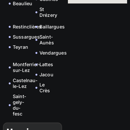
Beaulieu
St
Drézery
Restinclières
Baillargues
Sussargues
Saint-
Aunès
Teyran
Vendargues
Montferrier-
Lattes
sur-Lez
Jacou
Castelnau-
Le
le-Lez
Crès
Saint-
gely-
du-
fesc